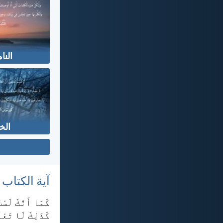
الن
الخ
آية الكتاب
كَمَا أَنَّكَ لَس
كَذَلِكَ لَا تَعْ