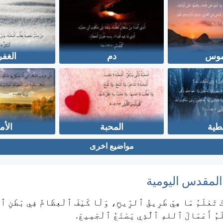
اموس
دم
الغفر
طية
المحبة
الأم
مواضيع اخرى
 المقدس اليومية
ْتَ تَعْلَمُ مَا هِيَ طَرِيقُ ٱلرِّيحِ، وَلَا كَيْفَ ٱلْعِظَامُ فِي بَطْنِ ٱ
لَمُ أَعْمَالَ ٱللهِ ٱلَّذِي يَصْنَعُ ٱلْجَمِيعَ.