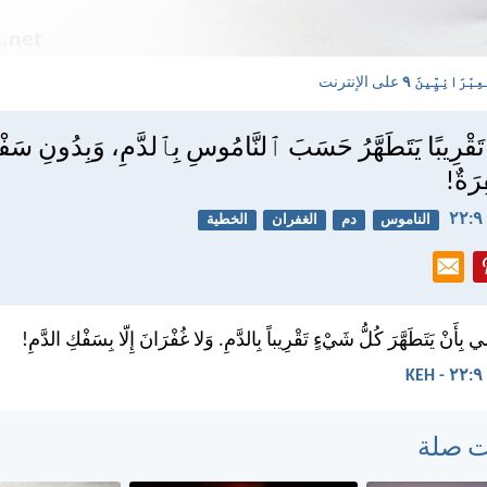
ِبْرَانِيِّينَ ٩
على الإنترنت
تَقْرِيبًا يَتَطَهَّرُ حَسَبَ ٱلنَّامُوسِ بِٱلدَّمِ، وَبِدُونِ سَفْك
رَةٌ!
الناموس
دم
الغفران
الخطية
بِأَنْ يَتَطَهَّرَ كُلُّ شَيْءٍ تَقْرِيباً بِالدَّمِ. وَلا غُفْرَانَ إِلّا بِسَفْكِ الدَّمِ!
K
ت صلة