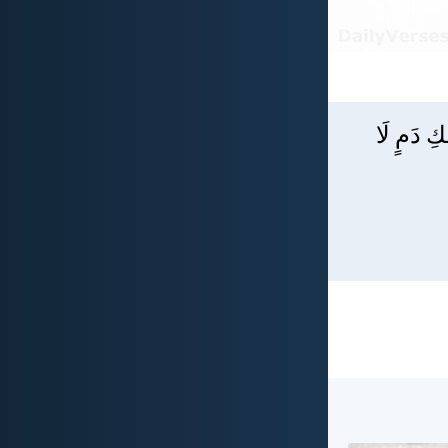
ِ دَمٍ لَا