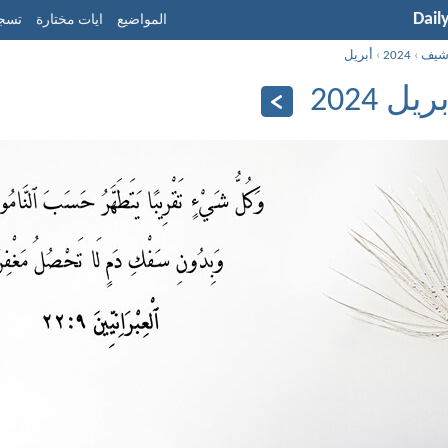
Dail
المواضيع
ايات مختارة
تسجي
شيف
›
2024
›
أبريل