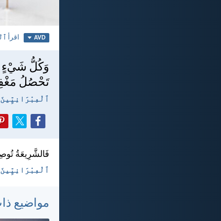
اقرأ
ٱلْع
AVD
وَكُلُّ شَيْءٍ 
تَحْصُلُ مَغْفِ
ٱلْعِبْرَانِيِّينَ ٩:‏٢٢
فَالشَّرِيعَةُ تُوصِي 
ٱلْعِبْرَانِيِّينَ ٩:‏٢٢ - EH
مواضيع ذا