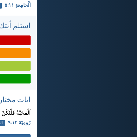
اَلْجَامِعَةِ ١١:‏٥
استلم أيتك 
ايات مختار
اَلْمَحَبَّةُ فَلْتَكُن
رُومِيَةَ ١٢:‏٩
ال