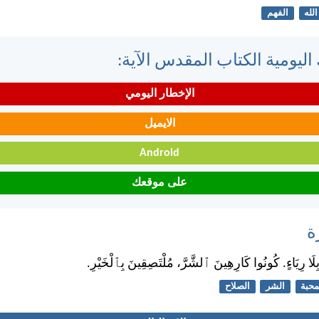
الله
الفهم
اليومية الكتاب المقدس الآية:
الإخطار اليومي
الايميل
Android
على موقعك
ة
ْ بِلَا رِيَاءٍ. كُونُوا كَارِهِينَ ٱلشَّرَّ، مُلْتَصِقِينَ بِٱلْخَيْرِ.
محبة
الشر
الصلاح