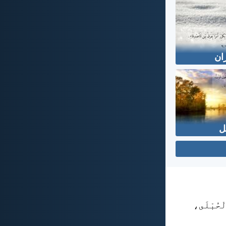
ان
ل
لْحُبْلَى،