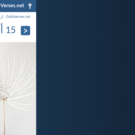
yVerses.net
DailyVerses.net
›
ار
15 أبريل 2024