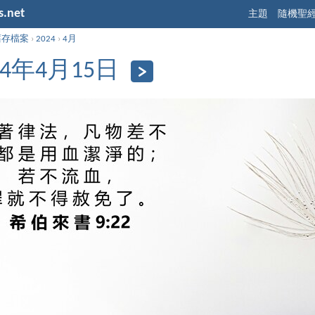
s.net
主題
隨機聖
舊存檔案
›
2024
›
4月
24年4月15日