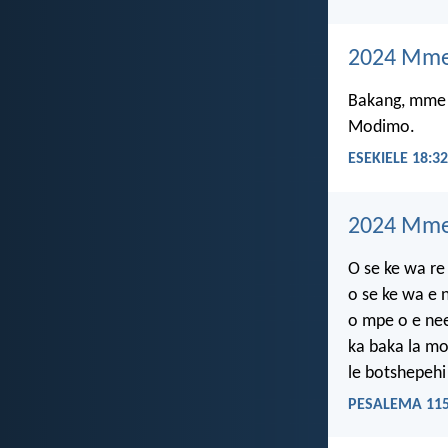
2024 Mme
Bakang, mme l
Modimo.
ESEKIELE 18:32
2024 Mme
O se ke wa re
o se ke wa e 
o mpe o e nee
ka baka la m
le botshepehi
PESALEMA 115