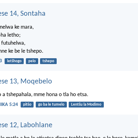
se 14, Sontaha
anelwa ke mara,
oha letho;
a futuhelwa,
 nne ke be le tshepo.
3
letšhogo
pelo
tshepo
se 13, Moqebelo
 o a tshepahala, mme hona o tla ho etsa.
IKA 5:24
pitšo
go ba le tumelo
Lentšu la Modimo
se 12, Labohlane