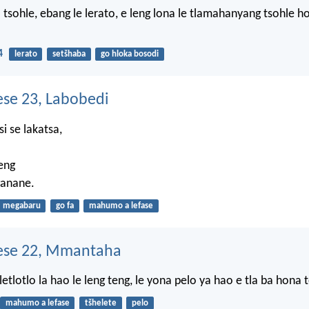
tsohle, ebang le lerato, e leng lona le tlamahanyang tsohle ho
4
lerato
setšhaba
go hloka bosodi
se 23, Labobedi
si se lakatsa,
eng
ganane.
megabaru
go fa
mahumo a lefase
se 22, Mmantaha
tlotlo la hao le leng teng, le yona pelo ya hao e tla ba hona 
mahumo a lefase
tšhelete
pelo