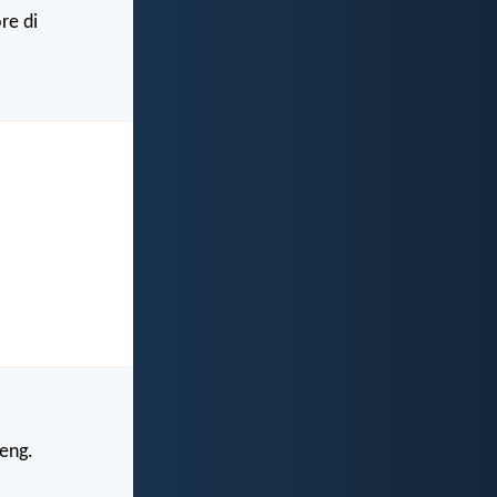
re di
teng.