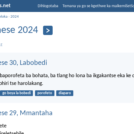
s.net
Dihlogotaba
Temana ya go se kgethwe ka maikemišetš
oloka
›
2024
ese 2024
LE
se 30, Labobedi
aporofeta ba bohata, ba tlang ho lona ba ikgakantse eka ke 
phiri tse harolakang.
go boya la bobedi
porofeto
diaparo
se 29, Mmantaha
ete
reletsehile,