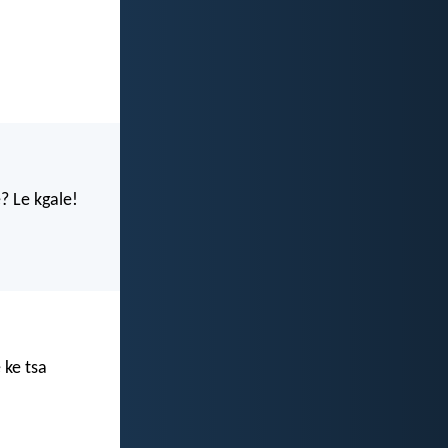
? Le kgale!
 ke tsa