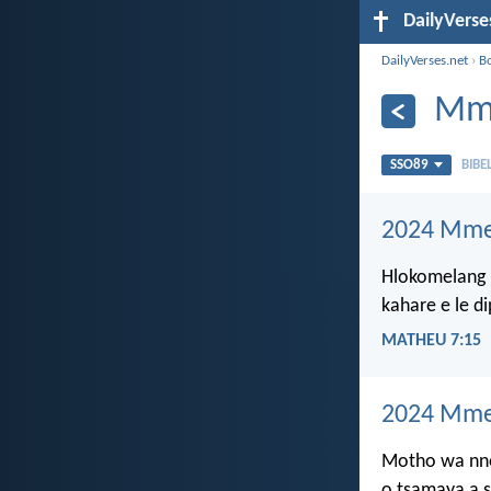
DailyVerse
DailyVerses.net
›
B
Mm
SSO89
BIBE
2024 Mme
Hlokomelang b
kahare e le di
MATHEU 7:15
2024 Mme
Motho wa nn
o tsamaya a si