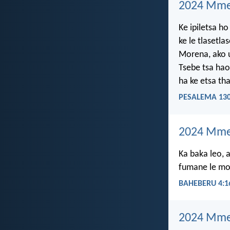
2024 Mme
Ke ipiletsa h
ke le tlasetlas
Morena, ako u
Tsebe tsa hao
ha ke etsa th
PESALEMA 130
2024 Mme
Ka baka leo, 
fumane le moh
BAHEBERU 4:1
2024 Mmes