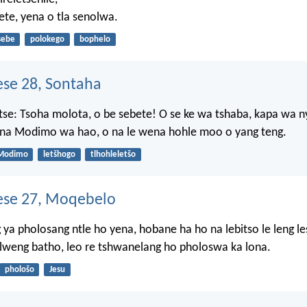
ete, yena o tla senolwa.
sebe
polokego
bophelo
se 28, Sontaha
etse: Tsoha molota, o be sebete! O se ke wa tshaba, kapa wa 
a Modimo wa hao, o na le wena hohle moo o yang teng.
Modimo
letšhogo
tlhohleletšo
se 27, Moqebelo
ya pholosang ntle ho yena, hobane ha ho na lebitso le leng le
neilweng batho, leo re tshwanelang ho pholoswa ka lona.
phološo
Jesu