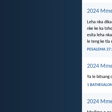
2024 Mme
Leha nka dik
nke ke ka tsh
esita leha nk
le teng ke tla
PESALEMA 27:
2024 Mme
Ya le bitsang
1 BATHESALON
2024 Mme