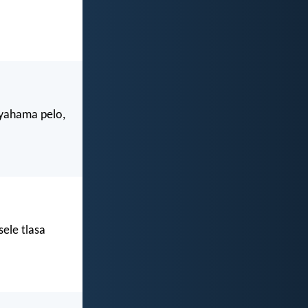
nyahama pelo,
sele tlasa