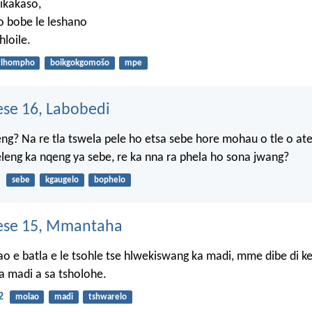
oikakaso,
o bobe le leshano
hloile.
tlhompho
boikgokgomošo
mpe
se 16, Labobedi
reng? Na re tla tswela pele ho etsa sebe hore mohau o tle o ate
eng ka nqeng ya sebe, re ka nna ra phela ho sona jwang?
sebe
kgaugelo
bophelo
se 15, Mmantaha
o e batla e le tsohle tse hlwekiswang ka madi, mme dibe di ke
 madi a sa tsholohe.
2
molao
madi
tshwarelo