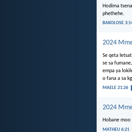
Hodima tsena 
phethehe.
BAKOLOSE 3:1
2024 Mme
Se qeta letsat
se sa fumane,
empa ya lokil
o fana a sa k
MAELE 21:26
2024 Mme
Hobane moo le
MATHEU 6:21