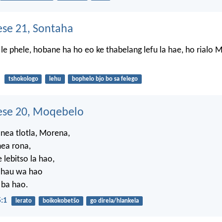
se 21, Sontaha
e phele, hobane ha ho eo ke thabelang lefu la hae, ho rialo 
tshokologo
lehu
bophelo bjo bo sa felego
se 20, Moqebelo
 nea tlotla, Morena,
nea rona,
 lebitso la hao,
ohau wa hao
 ba hao.
:1
lerato
boikokobetšo
go direla/hlankela