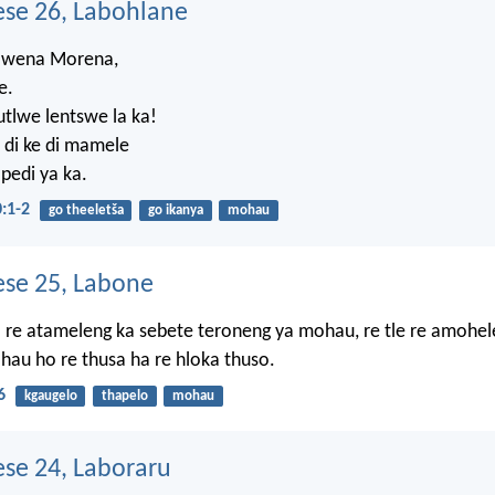
se 26, Labohlane
o wena Morena,
e.
tlwe lentswe la ka!
 di ke di mamele
apedi ya ka.
:1-2
go theeletša
go ikanya
mohau
se 25, Labone
a re atameleng ka sebete teroneng ya mohau, re tle re amohele
au ho re thusa ha re hloka thuso.
6
kgaugelo
thapelo
mohau
e 24, Laboraru