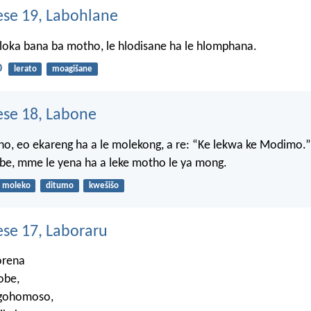
se 19, Labohlane
loka bana ba motho, le hlodisane ha le hlomphana.
0
lerato
moagišane
se 18, Labone
ho, eo ekareng ha a le molekong, a re: “Ke lekwa ke Modimo
be, mme le yena ha a leke motho le ya mong.
moleko
ditumo
kwešišo
e 17, Laboraru
orena
obe,
ikgohomoso,