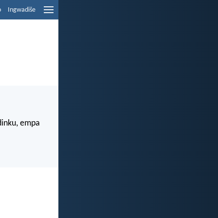
o
Ingwadiše
dinku, empa