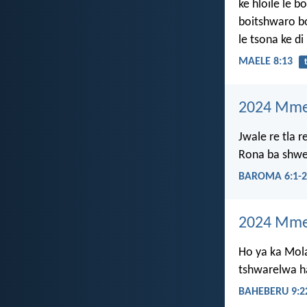
ke hloile le b
boitshwaro b
le tsona ke di 
MAELE 8:13
2024 Mme
Jwale re tla 
Rona ba shwel
BAROMA 6:1-2
2024 Mme
Ho ya ka Mola
tshwarelwa ha
BAHEBERU 9:2