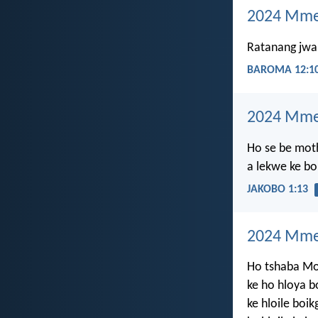
2024 Mme
Ratanang jwa
BAROMA 12:1
2024 Mme
Ho se be mot
a lekwe ke bo
JAKOBO 1:13
2024 Mmes
Ho tshaba M
ke ho hloya b
ke hloile bo