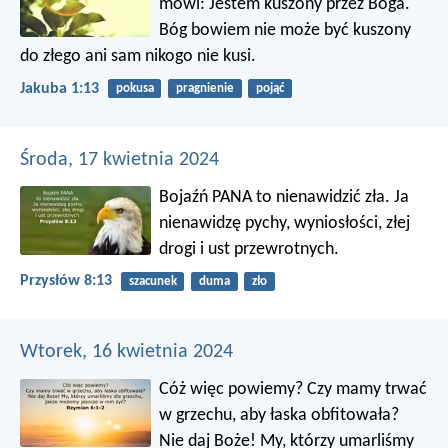
mówi: Jestem kuszony przez Boga.
Bóg bowiem nie może być kuszony
do złego ani sam nikogo nie kusi.
Jakuba 1:13
pokusa
pragnienie
pojąć
Środa, 17 kwietnia 2024
Bojaźń PANA to nienawidzić zła.
Ja
nienawidzę pychy, wyniosłości,
złej
drogi i ust przewrotnych.
Przysłów 8:13
szacunek
duma
zło
Wtorek, 16 kwietnia 2024
Cóż więc powiemy? Czy mamy trwać
w grzechu, aby łaska obfitowała?
Nie daj Boże! My, którzy umarliśmy