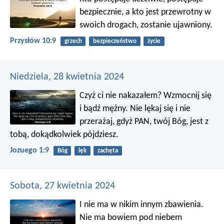
bezpiecznie,
a kto jest przewrotny w
swoich drogach, zostanie ujawniony.
Przysłów 10:9
grzech
bezpieczeństwo
życie
Niedziela, 28 kwietnia 2024
Czyż ci nie nakazałem? Wzmocnij się
i bądź mężny. Nie lękaj się i nie
przerażaj, gdyż PAN, twój Bóg, jest z
tobą, dokądkolwiek pójdziesz.
Jozuego 1:9
Bóg
lęk
zachęta
Sobota, 27 kwietnia 2024
I nie ma w nikim innym zbawienia.
Nie ma bowiem pod niebem