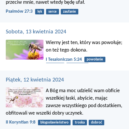
przeciw mnie,
nawet wtedy będę ufał.
Psalmów 27:3
lęk
serce
zaufanie
Sobota, 13 kwietnia 2024
Wierny jest ten, który was powołuje;
on też tego dokona.
I Tesaloniczan 5:24
powołanie
wierność
Słowo Boże
Piątek, 12 kwietnia 2024
A Bóg ma moc udzielić wam obficie
wszelkiej łaski, abyście, mając
zawsze wszystkiego pod dostatkiem,
obfitowali we wszelki dobry uczynek.
II Koryntian 9:8
błogosławieństwo
troska
dobroć