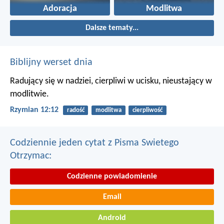
Adoracja
Modlitwa
Dalsze tematy...
Biblijny werset dnia
Radujący się w nadziei, cierpliwi w ucisku, nieustający w
modlitwie.
Rzymian 12:12
radość
modlitwa
cierpliwość
Codziennie jeden cytat z Pisma Swietego
Otrzymac:
Codzienne powiadomienie
Email
Android