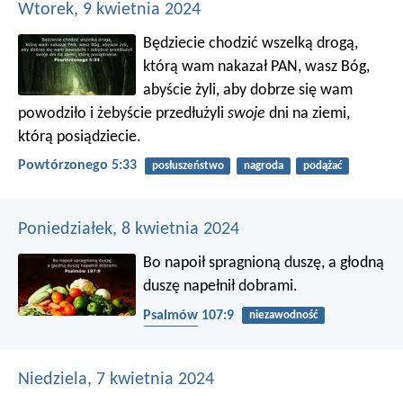
Wtorek, 9 kwietnia 2024
Będziecie chodzić wszelką drogą,
którą wam nakazał PAN, wasz Bóg,
abyście żyli, aby dobrze się wam
powodziło i żebyście przedłużyli
swoje
dni na ziemi,
którą posiądziecie.
Powtórzonego 5:33
posłuszeństwo
nagroda
podążać
Poniedziałek, 8 kwietnia 2024
Bo napoił spragnioną duszę,
a głodną
duszę napełnił dobrami.
Psalmów 107:9
niezawodność
jedzenie
Niedziela, 7 kwietnia 2024