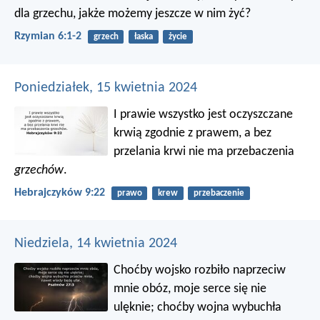
dla grzechu, jakże możemy jeszcze w nim żyć?
Rzymian 6:1-2
grzech
łaska
życie
Poniedziałek, 15 kwietnia 2024
I prawie wszystko jest oczyszczane
krwią zgodnie z prawem, a bez
przelania krwi nie ma przebaczenia
grzechów
.
Hebrajczyków 9:22
prawo
krew
przebaczenie
Niedziela, 14 kwietnia 2024
Choćby wojsko rozbiło naprzeciw
mnie obóz,
moje serce się nie
ulęknie;
choćby wojna wybuchła