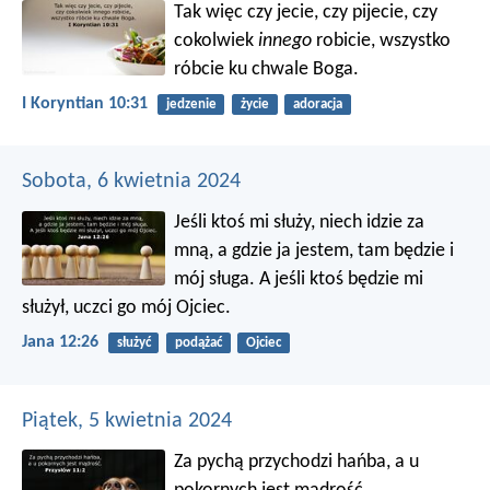
Tak więc czy jecie, czy pijecie, czy
cokolwiek
innego
robicie, wszystko
róbcie ku chwale Boga.
I Koryntian 10:31
jedzenie
życie
adoracja
Sobota, 6 kwietnia 2024
Jeśli ktoś mi służy, niech idzie za
mną, a gdzie ja jestem, tam będzie i
mój sługa. A jeśli ktoś będzie mi
służył, uczci go mój Ojciec.
Jana 12:26
służyć
podążać
Ojciec
Piątek, 5 kwietnia 2024
Za pychą przychodzi hańba,
a u