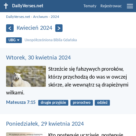
DailyVerses.net
Tematy
Rejestrowac
DailyVerses.net
›
Arciwum
›
2024
Kwiecień 2024
UBG
Uwspółcześniona Biblia Gdańska
Wtorek, 30 kwietnia 2024
Strzeżcie się fałszywych proroków,
którzy przychodzą do was w owczej
skórze, ale wewnątrz są drapieżnymi
wilkami.
Mateusza 7:15
drugie przyjście
proroctwo
odzież
Poniedziałek, 29 kwietnia 2024
Kto postępuje uczciwie, postępuje