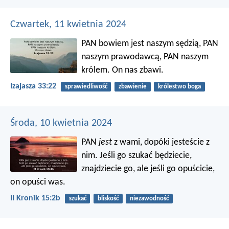
Czwartek, 11 kwietnia 2024
PAN bowiem jest naszym sędzią,
PAN
naszym prawodawcą,
PAN naszym
królem.
On nas zbawi.
Izajasza 33:22
sprawiedliwość
zbawienie
królestwo boga
Środa, 10 kwietnia 2024
PAN
jest
z wami, dopóki jesteście z
nim. Jeśli go szukać będziecie,
znajdziecie go, ale jeśli go opuścicie,
on opuści was.
II Kronik 15:2b
szukać
bliskość
niezawodność