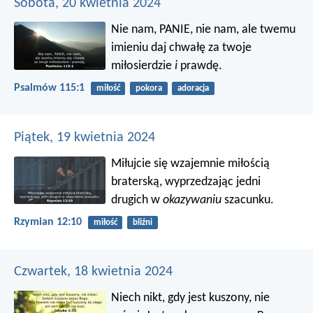
Sobota, 20 kwietnia 2024
Nie nam, PANIE, nie nam,
ale twemu
imieniu daj chwałę
za twoje
miłosierdzie
i
prawdę.
Psalmów 115:1
miłość
pokora
adoracja
Piątek, 19 kwietnia 2024
Miłujcie się wzajemnie miłością
braterską, wyprzedzając jedni
drugich w
okazywaniu
szacunku.
Rzymian 12:10
miłość
bliźni
Czwartek, 18 kwietnia 2024
Niech nikt, gdy jest kuszony, nie