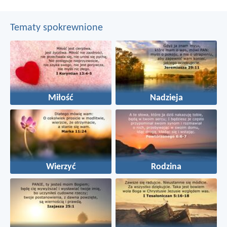
Tematy spokrewnione
Miłość
Nadzieja
Wierzyć
Rodzina