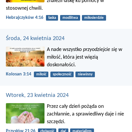
znaleźli łaskę ku pomocy w
stosownej chwili.
Hebrajczyków 4:16
łaska
modlitwa
miłosierdzie
Środa, 24 kwietnia 2024
A nade wszystko
przyodziejcie się
w
miłość, która jest więzią
doskonałości.
Kolosan 3:14
miłość
społeczność
niewinny
Wtorek, 23 kwietnia 2024
Przez cały dzień pożąda on
zachłannie,
a sprawiedliwy daje i nie
szczędzi.
Przysłów 21:26
chciwość
dać
materializm