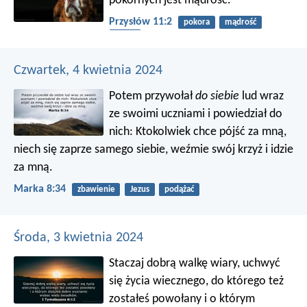
pokornych jest mądrość.
Przysłów 11:2
pokora
mądrość
duma
Czwartek, 4 kwietnia 2024
Potem przywołał
do siebie
lud wraz
ze swoimi uczniami i powiedział do
nich: Ktokolwiek chce pójść za mną,
niech się zaprze samego siebie, weźmie swój krzyż i idzie
za mną.
Marka 8:34
zbawienie
Jezus
podążać
Środa, 3 kwietnia 2024
Staczaj dobrą walkę wiary, uchwyć
się życia wiecznego, do którego też
zostałeś powołany i o którym