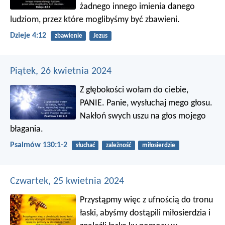
żadnego innego imienia danego
ludziom, przez które moglibyśmy być zbawieni.
Dzieje 4:12
zbawienie
Jezus
Piątek, 26 kwietnia 2024
Z głębokości wołam do ciebie,
PANIE.
Panie, wysłuchaj mego głosu.
Nakłoń swych uszu
na głos mojego
błagania.
Psalmów 130:1-2
słuchać
zależność
miłosierdzie
Czwartek, 25 kwietnia 2024
Przystąpmy więc z ufnością do tronu
łaski, abyśmy dostąpili miłosierdzia i