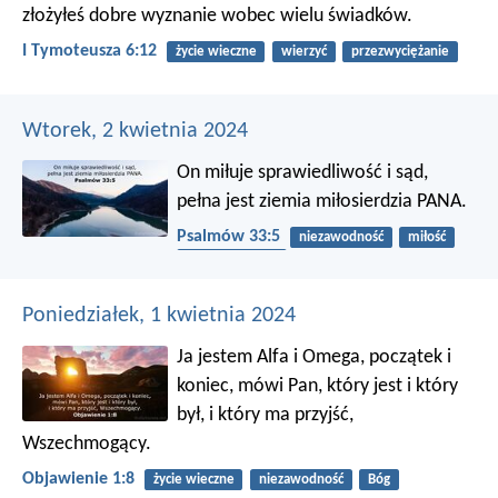
złożyłeś dobre wyznanie wobec wielu świadków.
I Tymoteusza 6:12
życie wieczne
wierzyć
przezwyciężanie
Wtorek, 2 kwietnia 2024
On miłuje sprawiedliwość i sąd,
pełna jest ziemia miłosierdzia PANA.
Psalmów 33:5
niezawodność
miłość
sprawiedliwość
Poniedziałek, 1 kwietnia 2024
Ja jestem Alfa i Omega, początek i
koniec, mówi Pan, który jest i który
był, i który ma przyjść,
Wszechmogący.
Objawienie 1:8
życie wieczne
niezawodność
Bóg