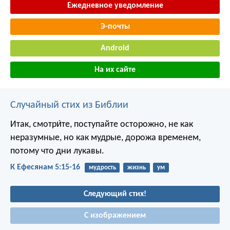
Ежедневное уведомление
Э-почты
Android
На их сайте
Случайный стих из Библии
Итак, смотри́те, поступайте осторожно, не как
неразумные, но как мудрые, дорожа временем,
потому что дни лукавы.
К Ефесянам 5:15-16
мудрость
жизнь
ум
Следующий стих!
С изображением