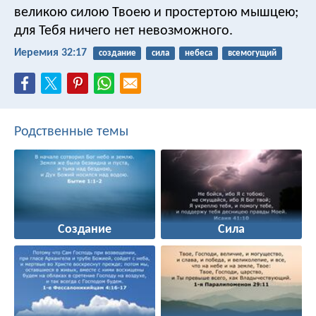
великою силою Твоею и простертою мышцею;
для Тебя ничего нет невозможного.
Иеремия 32:17
создание
сила
небеса
всемогущий
Родственные темы
Создание
Сила