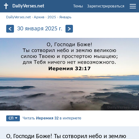
DailyVerses.net
Темы
Зарегистрироваться
DailyVerses.net
›
Архив
›
2025
›
Январь
30 января 2025 г.
Читать
Иеремия 32
в интернете
СП
О, Господи Боже! Ты сотворил небо и землю