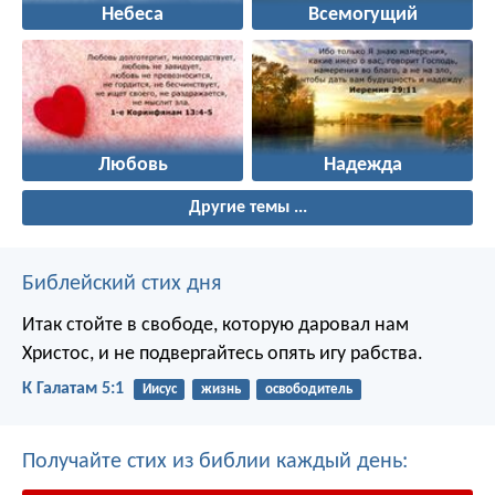
Небеса
Всемогущий
Любовь
Надежда
Другие темы ...
Библейский стих дня
Итак стойте в свободе, которую даровал нам
Христос, и не подвергайтесь опять игу рабства.
К Галатам 5:1
Иисус
жизнь
освободитель
Получайте стих из библии каждый день: