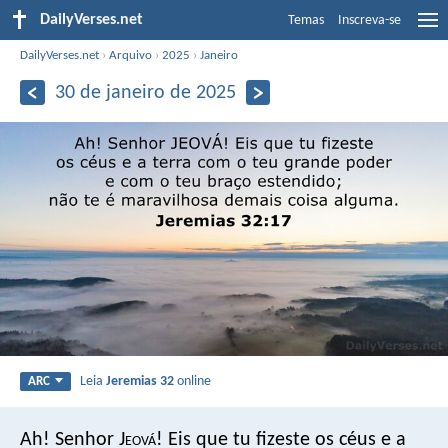
DailyVerses.net
Temas
Inscreva-se
DailyVerses.net
›
Arquivo
›
2025
›
Janeiro
30 de janeiro de 2025
Leia
Jeremias 32
online
ARC
Ah! Senhor J
eová
! Eis que tu fizeste os céus e a