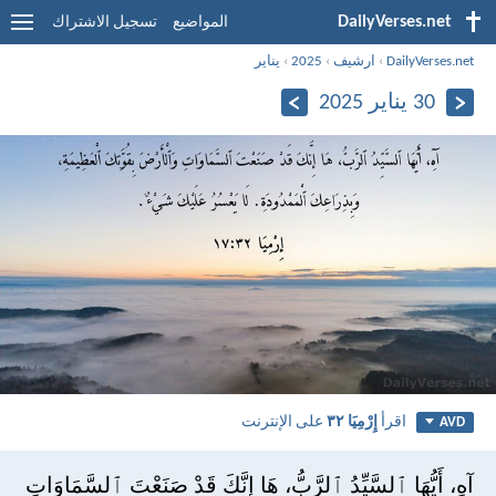
DailyVerses.net
المواضيع
تسجيل الاشتراك
DailyVerses.net
›
ارشيف
›
2025
›
يناير
30 يناير 2025
اقرأ
إِرْمِيَا ٣٢
على الإنترنت
AVD
آهِ، أَيُّهَا ٱلسَّيِّدُ ٱلرَّبُّ، هَا إِنَّكَ قَدْ صَنَعْتَ ٱلسَّمَاوَاتِ