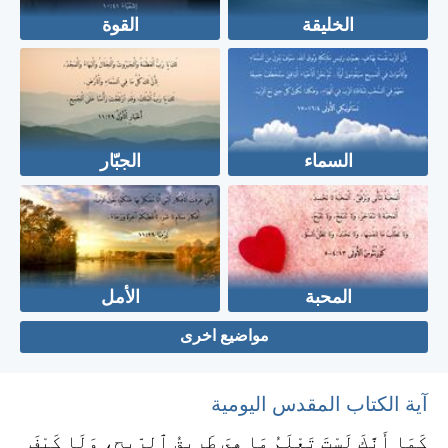
الخليقة
القوة
السماء
الجبّار
المحبة
الأمل
مواضيع اخرى
آية الكتاب المقدس اليومية
كَمَا أَنَّكَ لَسْتَ تَعْلَمُ مَا هِيَ طَرِيقُ ٱلرِّيحِ، وَلَا كَيْفَ