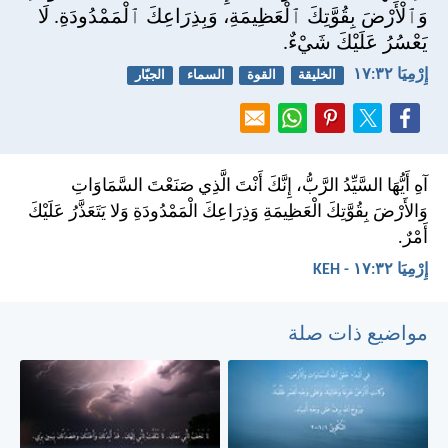
وَٱلْأَرْضَ بِقُوَّتِكَ ٱلْعَظِيمَةِ، وَبِذِرَاعِكَ ٱلْمَمْدُودَةِ. لَا
يَعْسُرُ عَلَيْكَ شَيْءٌ.
إِرْمِيَا ٣٢:‏١٧
الخليقة
القوة
السماء
الجبّار
آهِ أَيُّهَا السَّيِّدُ الرَّبُّ، إِنَّكَ أَنْتَ الَّذِي صَنَعْتَ السَّمَاوَاتِ
وَالأَرْضَ بِقُوَّتِكَ الْعَظِيمَةِ وَذِرَاعِكَ الْمَمْدُودَةِ وَلا يَتَعَذَّرُ عَلَيْكَ
أَمْرٌ.
إِرْمِيَا ٣٢:‏١٧ - KEH
مواضيع ذات صلة