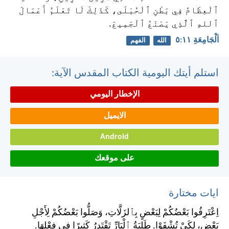
ٱلْعِظَامُ فِي بَطْنِ ٱلْحُبْلَى، كَذَلِكَ لَا تَعْلَمُ أَعْمَالَ
ٱللهِ ٱلَّذِي يَصْنَعُ ٱلْجَمِيعَ.
اَلْجَامِعَةِ ١١:‏٥
الله
الفهم
استلم أيتك اليومية الكتاب المقدس الآية:
الإخطار اليومي
الايميل
Android
على موقعك
ايات مختارة
اِعْتَرِفُوا بَعْضُكُمْ لِبَعْضٍ بِٱلزَلَّاتِ، وَصَلُّوا بَعْضُكُمْ لِأَجْلِ
بَعْضٍ، لِكَيْ تُشْفَوْا. طَلِبَةُ ٱلْبَارِّ تَقْتَدِرُ كَثِيرًا فِي فِعْلِهَا.