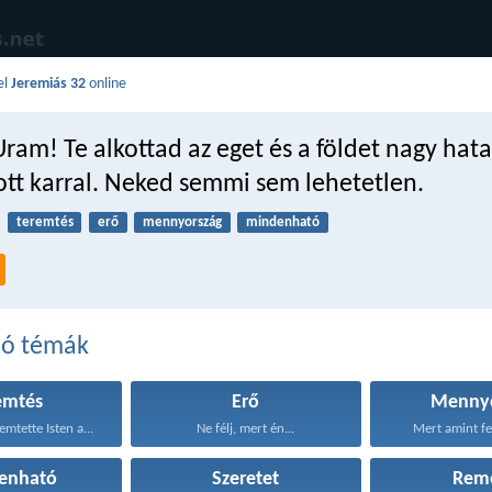
el
Jeremiás 32
online
Uram! Te alkottad az eget és a földet nagy ha
ott karral. Neked semmi sem lehetetlen.
teremtés
erő
mennyország
mindenható
dó témák
emtés
Erő
Mennyo
mtette Isten a...
Ne félj, mert én...
Mert amint fel
enható
Szeretet
Rem