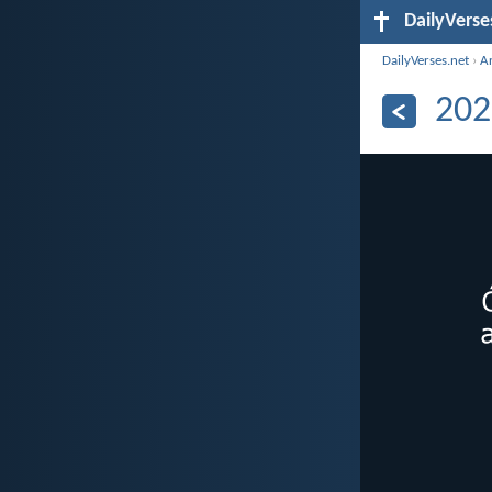
DailyVerse
DailyVerses.net
›
A
202