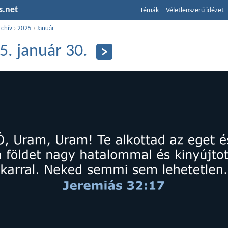
s.net
Témák
Véletlenszerű idézet
rchív
›
2025
›
Január
5. január 30.