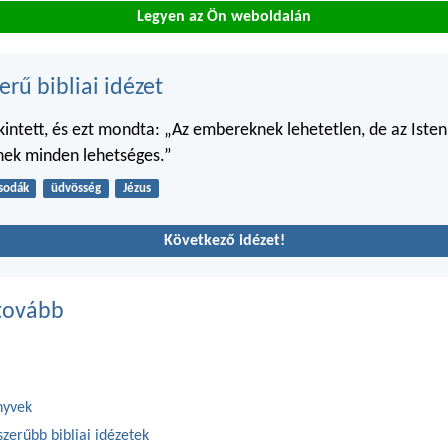
Legyen az Ön weboldalán
erű bibliai idézet
ekintett, és ezt mondta: „Az embereknek lehetetlen, de az Iste
nek minden lehetséges.”
sodák
üdvösség
Jézus
Következő idézet!
tovább
nyvek
zerűbb bibliai idézetek