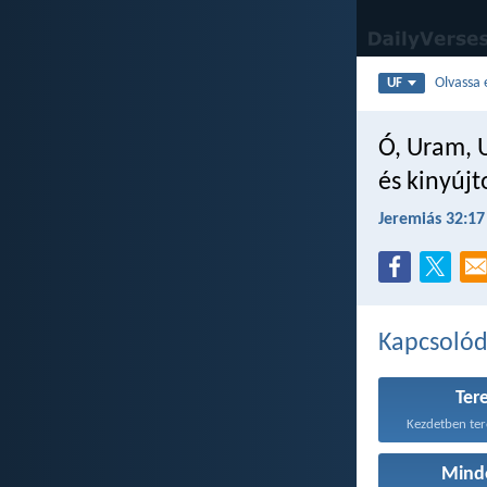
Olvassa 
UF
Ó, Uram, 
és kinyújt
Jeremiás 32:17
Kapcsoló
Ter
Kezdetben tere
Mind