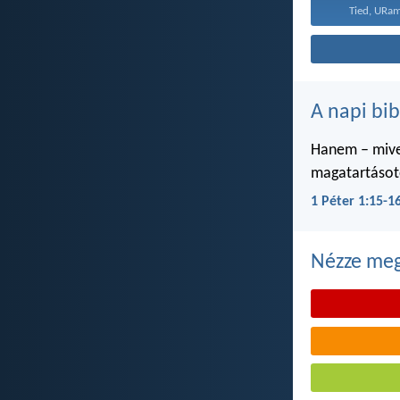
Tied, URam
A napi bib
Hanem – mivel
magatartásoto
1 Péter 1:15-1
Nézze meg 