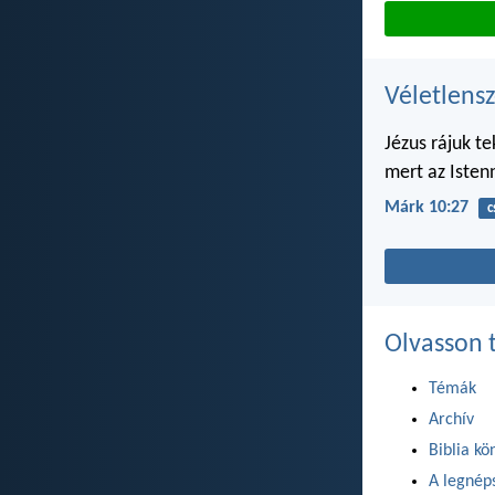
Véletlensz
Jézus rájuk t
mert az Isten
Márk 10:27
c
Olvasson 
Témák
Archív
Biblia kö
A legnéps