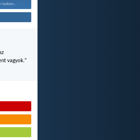
n tudom...
sz
ent vagyok.”