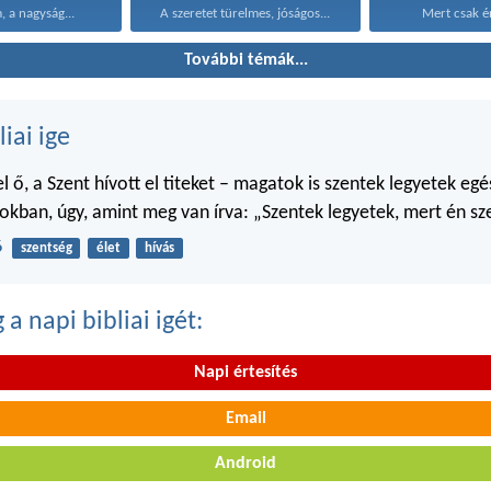
, a nagyság...
A szeretet türelmes, jóságos...
Mert csak é
További témák...
liai ige
 ő, a Szent hívott el titeket – magatok is szentek legyetek egé
kban, úgy, amint meg van írva: „Szentek legyetek, mert én sz
6
szentség
élet
hívás
a napi bibliai igét:
Napi értesítés
Email
Android