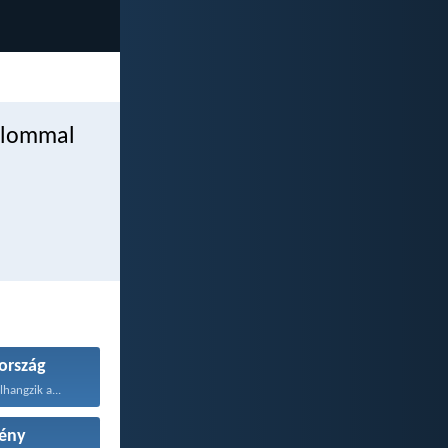
talommal
rszág
hangzik a...
ény