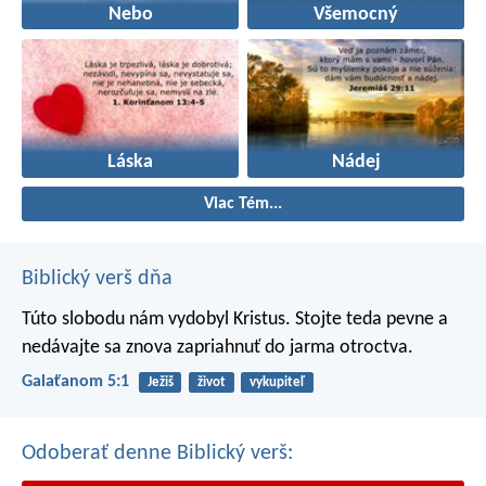
Nebo
Všemocný
Láska
Nádej
Viac Tém...
Biblický verš dňa
Túto slobodu nám vydobyl Kristus. Stojte teda pevne a
nedávajte sa znova zapriahnuť do jarma otroctva.
Galaťanom 5:1
Ježiš
život
vykupiteľ
Odoberať denne Biblický verš: