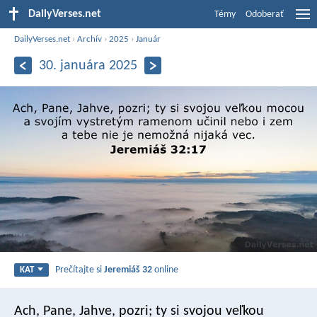
DailyVerses.net
Témy
Odoberať
DailyVerses.net
›
Archív
›
2025
›
Január
30. januára 2025
Prečítajte si
Jeremiáš 32
online
KAT
Ach, Pane, Jahve, pozri; ty si svojou veľkou