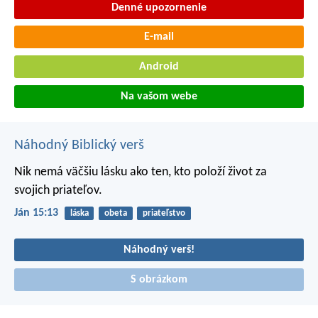
Denné upozornenie
E-mail
Android
Na vašom webe
Náhodný Biblický verš
Nik nemá väčšiu lásku ako ten, kto položí život za
svojich priateľov.
Ján 15:13
láska
obeta
priateľstvo
Náhodný verš!
S obrázkom