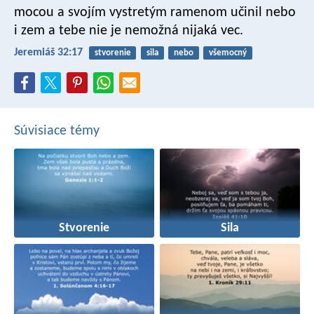
mocou a svojím vystretým ramenom učinil nebo
i zem a tebe nie je nemožná nijaká vec.
Jeremiáš 32:17
stvorenie
sila
nebo
všemocný
Súvisiace témy
Stvorenie
Sila