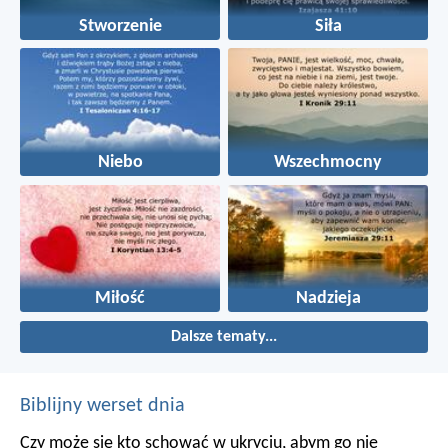
Stworzenie
Siła
Niebo
Wszechmocny
Miłość
Nadzieja
Dalsze tematy...
Biblijny werset dnia
Czy może się kto schować w ukryciu, abym go nie