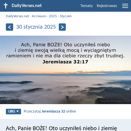
DailyVerses.net
Tematy
Rejestrowac
DailyVerses.net
›
Arciwum
›
2025
›
Styczeń
30 stycznia 2025
Przeczytaj
Jeremiasza 32
online
UBG
Ach, Panie BOŻE! Oto uczyniłeś niebo i ziemię