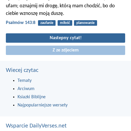
ufam;
oznajmij mi drogę, którą mam chodzić,
bo do
ciebie wznoszę moją duszę.
Psalmów 143:8
zaufanie
miłość
planowanie
Nastepny cytat!
Z ze zdjeciem
Wiecej czytac
Tematy
Arciwum
Ksiazki Biblijne
Najpopularniejsze wersety
Wsparcie DailyVerses.net