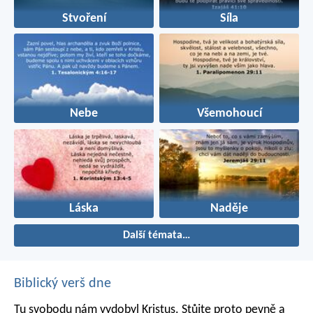
Stvoření
Síla
Nebe
Všemohoucí
Láska
Naděje
Další témata…
Biblický verš dne
Tu svobodu nám vydobyl Kristus. Stůjte proto pevně a