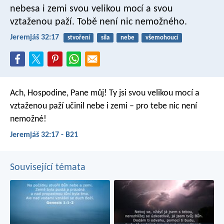
nebesa i zemi svou velikou mocí a svou
vztaženou paží. Tobě není nic nemožného.
Jeremjáš 32:17
stvoření
síla
nebe
všemohoucí
Ach, Hospodine, Pane můj! Ty jsi svou velikou mocí a
vztaženou paží učinil nebe i zemi – pro tebe nic není
nemožné!
Jeremjáš 32:17 - B21
Související témata