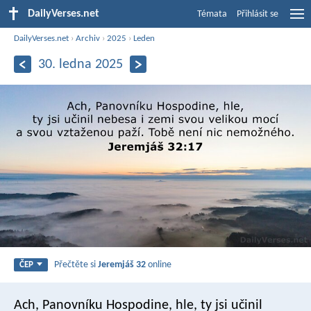
DailyVerses.net
Témata
Přihlásit se
DailyVerses.net
›
Archiv
›
2025
›
Leden
30. ledna 2025
Přečtěte si
Jeremjáš 32
online
ČEP
Ach, Panovníku Hospodine, hle, ty jsi učinil