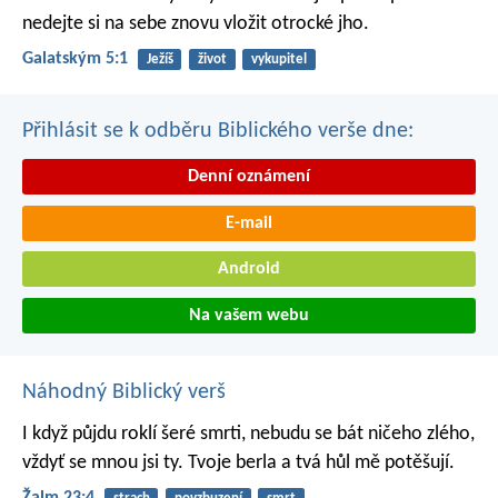
nedejte si na sebe znovu vložit otrocké jho.
Galatským 5:1
Ježíš
život
vykupitel
Přihlásit se k odběru Biblického verše dne:
Denní oznámení
E-mail
Android
Na vašem webu
Náhodný Biblický verš
I když půjdu roklí šeré smrti,
nebudu se bát ničeho zlého,
vždyť se mnou jsi ty.
Tvoje berla a tvá hůl mě potěšují.