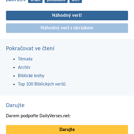
Žalm 23:4
strach
povzbuzení
smrt
Náhodný verš!
Náhodný verš s obrázkem
Pokračovat ve čtení
Témata
Archiv
Biblické knihy
Top 100 Biblických veršů
Darujte
Darem podpořte DailyVerses.net:
Darujte