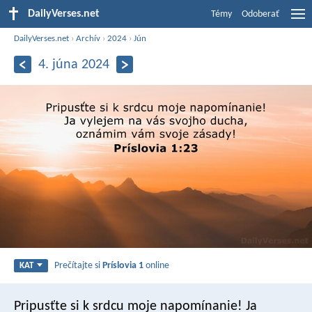
DailyVerses.net
Témy
Odoberať
DailyVerses.net
›
Archív
›
2024
›
Jún
4. júna 2024
Prečítajte si
Príslovia 1
online
KAT
Pripusťte si k srdcu moje napomínanie!
Ja