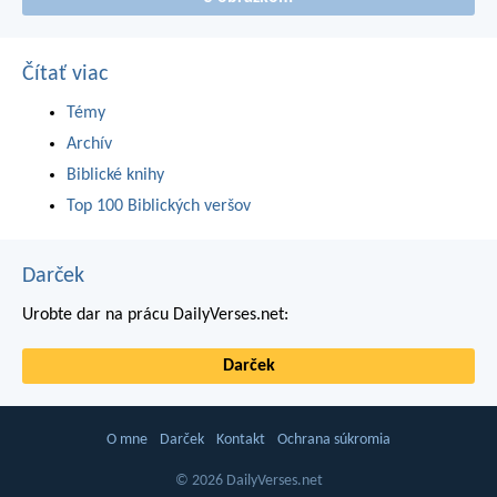
Čítať viac
Témy
Archív
Biblické knihy
Top 100 Biblických veršov
Darček
Urobte dar na prácu DailyVerses.net:
Darček
O mne
Darček
Kontakt
Ochrana súkromia
© 2026 DailyVerses.net