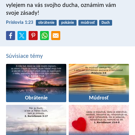
vylejem na vás svojho ducha,
oznámim vám
svoje zásady!
Príslovia 1:23
obrátenie
pokánie
múdrosť
Duch
Súvisiace témy
Obrátenie
Múdrosť