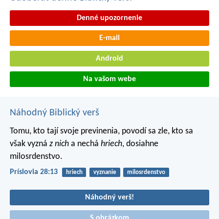
Denné upozornenie
E-mail
Android
Na vašom webe
Náhodný Biblický verš
Tomu, kto tají svoje previnenia, povodí sa zle,
kto sa
však vyzná
z nich
a nechá
hriech
, dosiahne
milosrdenstvo.
Príslovia 28:13
hriech
vyznanie
milosrdenstvo
Náhodný verš!
S obrázkom