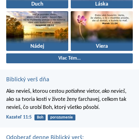
Duch
Láska
Nádej
Viera
Viac Tém...
Biblický verš dňa
Ako nevieš, ktorou cestou
potiahne
vietor,
ako nevieš
,
ako sa tvoria kosti v živote ženy ťarchavej, celkom tak
nevieš, čo urobí Boh, ktorý všetko pôsobí.
Kazateľ 11:5
Boh
porozumenie
Odoberať denne Biblický verš: