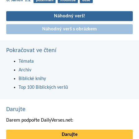
3. Janův 1:2
požehnání
modlitba
duše
Náhodný verš!
Náhodný verš s obrázkem
Pokračovat ve čtení
Témata
Archiv
Biblické knihy
Top 100 Biblických veršů
Darujte
Darem podpořte DailyVerses.net:
Darujte