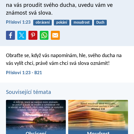
na vás proudit svého ducha,
uvedu vám ve
známost svá slova.
Přísloví 1:23
obrácení
pokání
moudrost
Duch
Obraťte se, když vás napomínám,
hle, svého ducha na
vás vylít chci,
právě vám chci svá slova oznámit!
Přísloví 1:23 - B21
Související témata