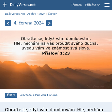
DailyVerses.net
Témata
Přihlásit se
DailyVerses.net
›
Archiv
›
2024
›
Červen
4. června 2024
Přečtěte si
Přísloví 1
online
ČEP
Obraťte se, když vám domlouvám.
Hle, nechám