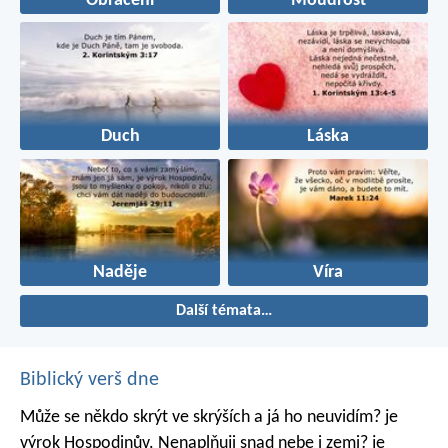
Obrácení
Moudrost
Duch
Láska
Naděje
Víra
Další témata…
Biblický verš dne
Může se někdo skrýt ve skrýších
a já ho neuvidím? je
výrok Hospodinův.
Nenaplňuji snad nebe i zemi? je