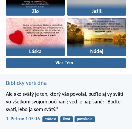
Zlo
Ježiš
Láska
Nádej
Viac Tém...
Biblický verš dňa
Ale ako svätý je ten, ktorý vás povolal, buďte aj vy svätí
vo všetkom svojom počínaní; veď je napísané: „Buďte
svätí, lebo ja som svätý.“
1. Petrov 1:15-16
svätosť
život
povolanie