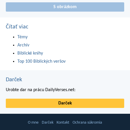
S obrázkom
Čítať viac
Témy
Archív
Biblické knihy
Top 100 Biblických veršov
Darček
Urobte dar na prácu DailyVerses.net:
Darček
O mne
Darček
Kontakt
Ochrana súkromia