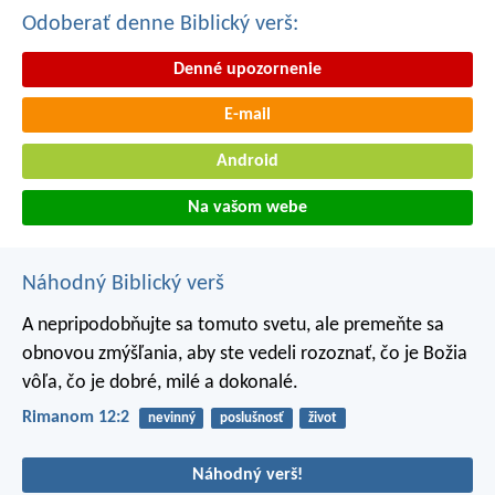
Odoberať denne Biblický verš:
Denné upozornenie
E-mail
Android
Na vašom webe
Náhodný Biblický verš
A nepripodobňujte sa tomuto svetu, ale premeňte sa
obnovou zmýšľania, aby ste vedeli rozoznať, čo je Božia
vôľa, čo je dobré, milé a dokonalé.
Rimanom 12:2
nevinný
poslušnosť
život
Náhodný verš!