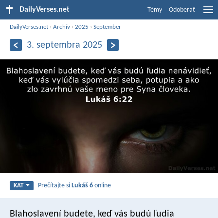
DailyVerses.net
Témy
Odoberať
DailyVerses.net
›
Archív
›
2025
›
September
3. septembra 2025
Prečítajte si
Lukáš 6
online
KAT
Blahoslavení budete, keď vás budú ľudia