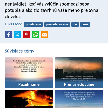
nenávidieť, keď vás vylúčia spomedzi seba,
potupia a ako zlo zavrhnú vaše meno pre Syna
človeka.
Lukáš 6:22
požehnanie
prenasledovanie
zlo
Ježiš
Súvisiace témy
Požehnanie
Prenasledovanie