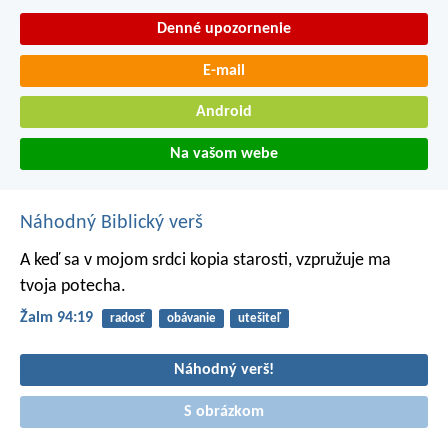
Denné upozornenie
E-mail
Android
Na vašom webe
Náhodný Biblický verš
A keď sa v mojom srdci kopia starosti,
vzpružuje ma
tvoja potecha.
Žalm 94:19
radosť
obávanie
utešiteľ
Náhodný verš!
S obrázkom