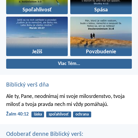
Spoľahlivosť
Spása
Ježiš
Povzbudenie
Viac Tém...
Biblický verš dňa
Ale ty, Pane, neodnímaj mi svoje milosrdenstvo,
tvoja
milosť a tvoja pravda nech mi vždy pomáhajú.
Žalm 40:12
láska
spoľahlivosť
ochrana
Odoberať denne Biblický verš: