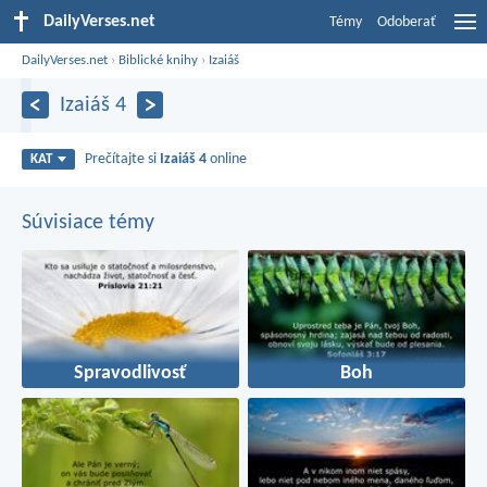
DailyVerses.net
Témy
Odoberať
DailyVerses.net
›
Biblické knihy
›
Izaiáš
Izaiáš 4
Prečítajte si
Izaiáš 4
online
KAT
Súvisiace témy
Spravodlivosť
Boh