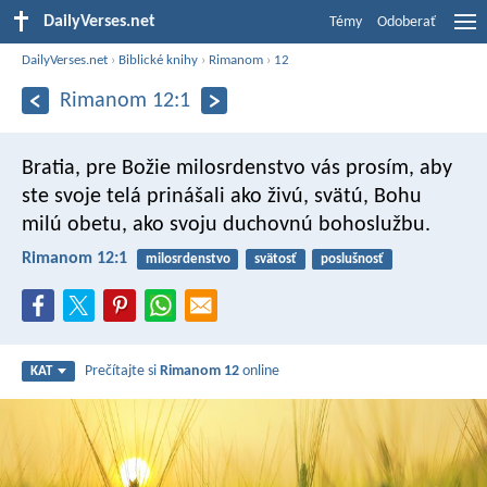
DailyVerses.net
Témy
Odoberať
DailyVerses.net
›
Biblické knihy
›
Rimanom
›
12
Rimanom 12:1
Bratia, pre Božie milosrdenstvo vás prosím, aby
ste svoje telá prinášali ako živú, svätú, Bohu
milú obetu, ako svoju duchovnú bohoslužbu.
Rimanom 12:1
milosrdenstvo
svätosť
poslušnosť
Prečítajte si
Rimanom 12
online
KAT