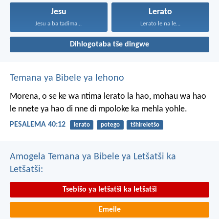
Jesu
Lerato
Jesu a ba tadima...
Lerato le na le...
Dihlogotaba tše dingwe
Temana ya Bibele ya lehono
Morena, o se ke wa ntima
lerato la hao,
mohau wa hao
le nnete ya hao
di nne di mpoloke ka mehla yohle.
PESALEMA 40:12
lerato
potego
tšhireletšo
Amogela Temana ya Bibele ya Letšatši ka
Letšatši:
Tsebišo ya letšatši ka letšatši
Emeile