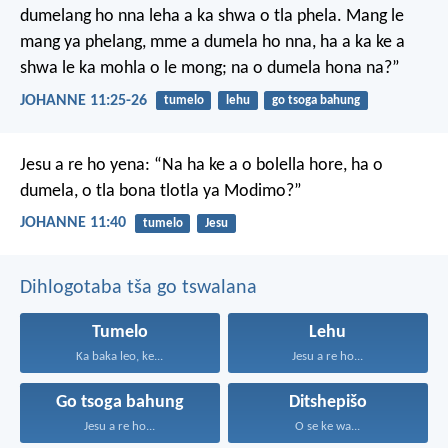
dumelang ho nna leha a ka shwa o tla phela. Mang le
mang ya phelang, mme a dumela ho nna, ha a ka ke a
shwa le ka mohla o le mong; na o dumela hona na?”
JOHANNE 11:25-26
tumelo
lehu
go tsoga bahung
Jesu a re ho yena: “Na ha ke a o bolella hore, ha o
dumela, o tla bona tlotla ya Modimo?”
JOHANNE 11:40
tumelo
Jesu
Dihlogotaba tša go tswalana
Tumelo
Lehu
Ka baka leo, ke...
Jesu a re ho...
Go tsoga bahung
Ditshepišo
Jesu a re ho...
O se ke wa...