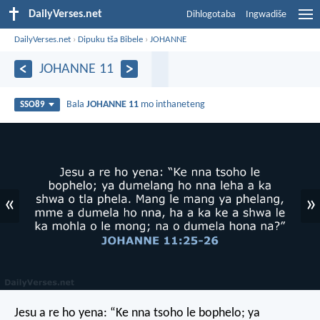
DailyVerses.net
Dihlogotaba
Ingwadiše
DailyVerses.net
›
Dipuku tša Bibele
›
JOHANNE
JOHANNE 11
Bala
JOHANNE 11
mo inthaneteng
SSO89
«
»
Jesu a re ho yena: “Ke nna tsoho le bophelo; ya