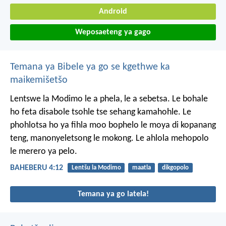
Android
Weposaeteng ya gago
Temana ya Bibele ya go se kgethwe ka
maikemišetšo
Lentswe la Modimo le a phela, le a sebetsa. Le bohale
ho feta disabole tsohle tse sehang kamahohle. Le
phohlotsa ho ya fihla moo bophelo le moya di kopanang
teng, manonyeletsong le mokong. Le ahlola mehopolo
le merero ya pelo.
BAHEBERU 4:12
Lentšu la Modimo
maatla
dikgopolo
Temana ya go latela!