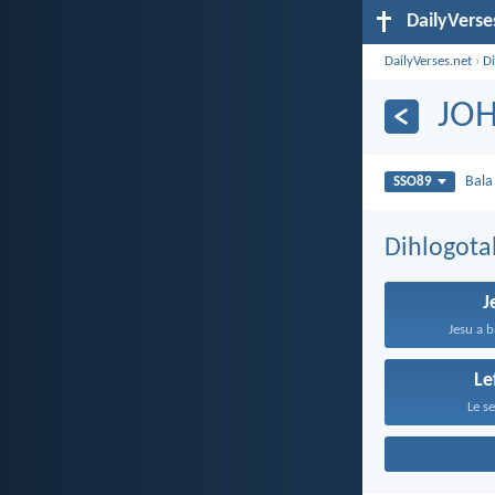
DailyVerse
DailyVerses.net
›
Di
JO
Bal
SSO89
Dihlogota
J
Jesu a b
Le
Le se