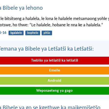
 Bibele ya lehono
le bitsitseng a halalela, le lona le halalele metsamaong yohle 
tswe, ho thwe: “Le halalele, hobane le nna ke a halalela.”
5-16
kgalalelo
bophelo
pitšo
mana ya Bibele ya Letšatši ka Letšatši:
Tsebišo ya letšatši ka letšatši
Emeile
Android
Weposaeteng ya gago
 Bibele ya go se kgethwe ka maikemišetšo