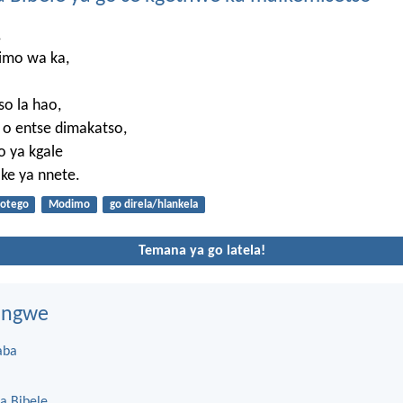
,
imo wa ka,
tso la hao,
o entse dimakatso,
o ya kgale
 ke ya nnete.
otego
Modimo
go direla/hlankela
Temana ya go latela!
dingwe
aba
a Bibele