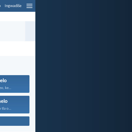
o
Ingwadiše
elo
o, ke...
elo
tla o...