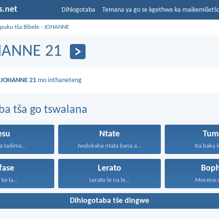
s.net
Dihlogotaba
Temana ya go se kgethwe ka maikemišetš
puku tša Bibele
›
JOHANNE
HANNE 21
a
JOHANNE 21
mo inthaneteng
ba tša go tswalana
esu
Ntate
Tum
a tadima...
Jwalokaha ntata bana a...
Ka baka le
fase
Lerato
Boph
 ke la...
Lerato le na le...
Morena o 
Dihlogotaba tše dingwe