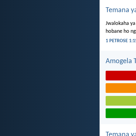
Temana ya
Jwalokaha ya 
hobane ho ngo
1 PETROSE 1:1
Amogela Te
Temana ya