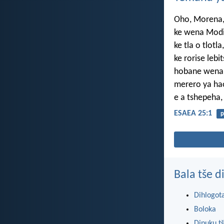
Oho, Morena
ke wena Mod
ke tla o tlotla,
ke rorise lebi
hobane wena 
merero ya ha
e a tshepeha,
ESAEA 25:1
p
Bala tše 
Dihlogot
Boloka
Dipuku tš