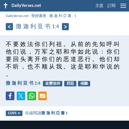
DailyVerses.net
主題
訂閱
DailyVerses.net
›
聖經書卷
›
撒 迦 利 亞 書
›
1
撒 迦 利 亚 书 1:4
不 要 效 法 你 们 列 祖 。 从 前 的 先 知 呼 叫
他 们 说 ， 万 军 之 耶 和 华 如 此 说 ： 你 们
要 回 头 离 开 你 们 的 恶 道 恶 行 。 他 们 却
不 听 ， 也 不 顺 从 我 。 这 是 耶 和 华 说 的
。
撒 迦 利 亚 书 1:4
改變信仰
邪惡
傾聽
在線閱讀
撒 迦 利 亞 書 1
CUVS