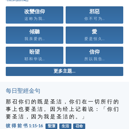
改變信仰
邪惡
这 称 为 我...
你 不 可 为...
傾聽
愛
我 亲 爱 的...
爱 是 恒 久...
盼望
信仰
耶 和 华 说...
所 以 我 告...
更多主題...
每日聖經金句
那 召 你 们 的 既 是 圣 洁 ， 你 们 在 一 切 所 行 的
事 上 也 要 圣 洁 。 因 为 经 上 记 着 说 ： 「 你 们
要 圣 洁 ， 因 为 我 是 圣 洁 的 。 」
彼 得 前 书 1:15-16
聖潔
生活
召命