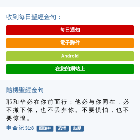
收到每日聖經金句：
每日通知
電子郵件
Android
在您的網站上
隨機聖經金句
耶 和 华 必 在 你 前 面 行 ； 他 必 与 你 同 在 ， 必
不 撇 下 你 ， 也 不 丢 弃 你 。 不 要 惧 怕 ， 也 不
要 惊 惶 。
申 命 记 31:8
跟隨神
恐懼
鼓勵