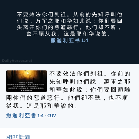
不 要 效 法 你 們 列 祖 。 從 前 的
先 知 呼 叫 他 們 說 ， 萬 軍 之 耶
和 華 如 此 說 ： 你 們 要 回 頭 離
開 你 們 的 惡 道 惡 行 。 他 們 卻 不 聽 ， 也 不 順
從 我 。 這 是 耶 和 華 說 的 。
撒 迦 利 亞 書 1:4 - CUV
相關話題