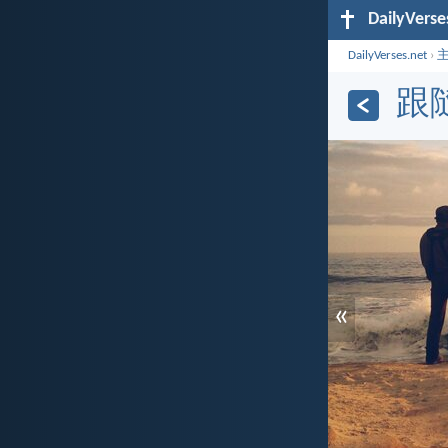
DailyVerse
DailyVerses.net
›
跟隨
«