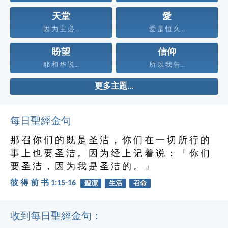
天堂
愛
因 为 主 必...
爱 是 恒 久...
盼望
信仰
耶 和 华 说...
所 以 我 告...
更多主題...
每日聖經金句
那 召 你 们 的 既 是 圣 洁 ， 你 们 在 一 切 所 行 的
事 上 也 要 圣 洁 。 因 为 经 上 记 着 说 ： 「 你 们
要 圣 洁 ， 因 为 我 是 圣 洁 的 。 」
彼 得 前 书 1:15-16
聖潔
生活
召命
收到每日聖經金句：