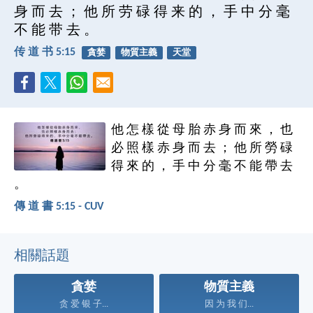
身 而 去 ； 他 所 劳 碌 得 来 的 ， 手 中 分 毫
不 能 带 去 。
传 道 书 5:15
貪婪
物質主義
天堂
他 怎 樣 從 母 胎 赤 身 而 來 ， 也
必 照 樣 赤 身 而 去 ； 他 所 勞 碌
得 來 的 ， 手 中 分 毫 不 能 帶 去
。
傳 道 書 5:15 - CUV
相關話題
貪婪
物質主義
贪 爱 银 子...
因 为 我 们...