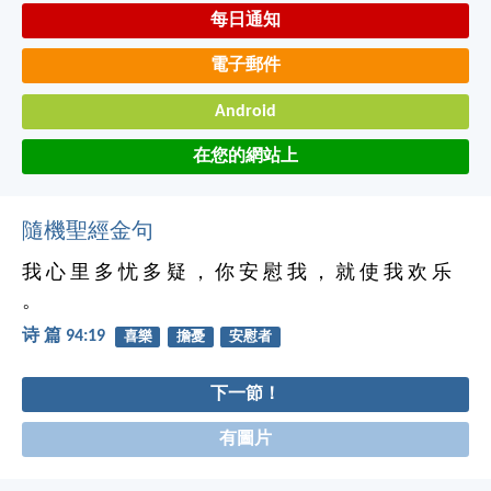
每日通知
電子郵件
Android
在您的網站上
隨機聖經金句
我 心 里 多 忧 多 疑 ， 你 安 慰 我 ， 就 使 我 欢 乐
。
诗 篇 94:19
喜樂
擔憂
安慰者
下一節！
有圖片