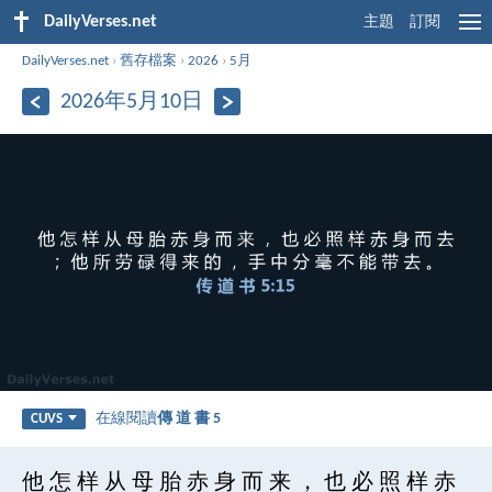
DailyVerses.net
主題
訂閱
DailyVerses.net
›
舊存檔案
›
2026
›
5月
2026年5月10日
在線閱讀
傳 道 書 5
CUVS
他 怎 样 从 母 胎 赤 身 而 来 ， 也 必 照 样 赤