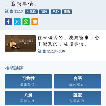
， 遮 隐 事 情 。
箴 言 11:13
可靠性
言語
八卦
說謊
往 來 傳 舌 的 ， 洩 漏 密 事 ； 心
中 誠 實 的 ， 遮 隱 事 情 。
箴 言 11:13 - CUV
相關話題
可靠性
言語
但 主 是 信...
生 死 在 舌...
八卦
說謊
乖 僻 人 播...
说 谎 言 的...