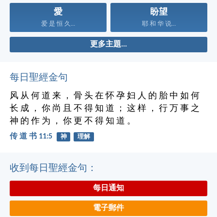
愛
盼望
爱 是 恒 久...
耶 和 华 说...
更多主題...
每日聖經金句
风 从 何 道 来 ， 骨 头 在 怀 孕 妇 人 的 胎 中 如 何
长 成 ， 你 尚 且 不 得 知 道 ； 这 样 ， 行 万 事 之
神 的 作 为 ， 你 更 不 得 知 道 。
传 道 书 11:5
神
理解
收到每日聖經金句：
每日通知
電子郵件