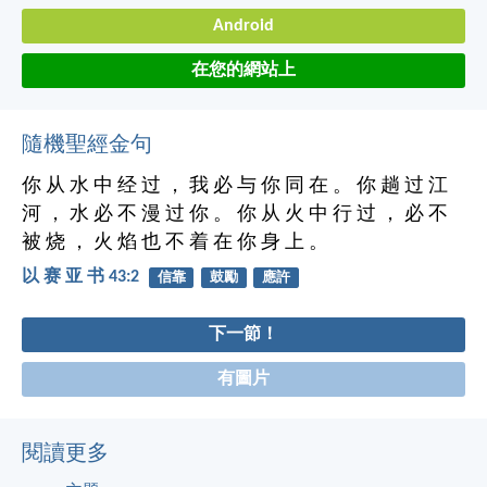
Android
在您的網站上
隨機聖經金句
你 从 水 中 经 过 ， 我 必 与 你 同 在 。 你 趟 过 江
河 ， 水 必 不 漫 过 你 。 你 从 火 中 行 过 ， 必 不
被 烧 ， 火 焰 也 不 着 在 你 身 上 。
以 赛 亚 书 43:2
信靠
鼓勵
應許
下一節！
有圖片
閱讀更多