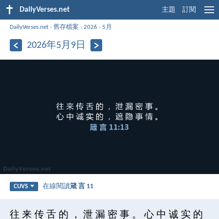
DailyVerses.net
主題
訂閱
DailyVerses.net
›
舊存檔案
›
2026
›
5月
2026年5月9日
在線閱讀
箴 言 11
CUVS
往 来 传 舌 的 ， 泄 漏 密 事 。 心 中 诚 实 的