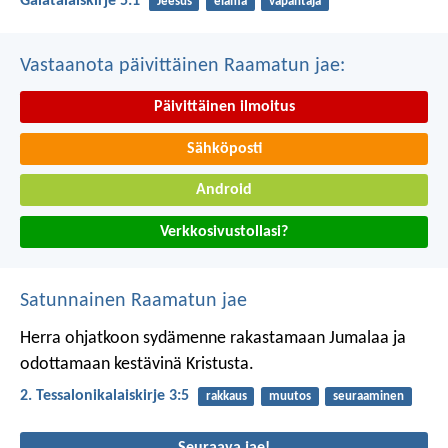
Galatalaiskirje 5:1
Jeesus
elämä
vapahtaja
Vastaanota päivittäinen Raamatun jae:
Päivittäinen ilmoitus
Sähköposti
Android
Verkkosivustollasi?
Satunnainen Raamatun jae
Herra ohjatkoon sydämenne rakastamaan Jumalaa ja
odottamaan kestävinä Kristusta.
2. Tessalonikalaiskirje 3:5
rakkaus
muutos
seuraaminen