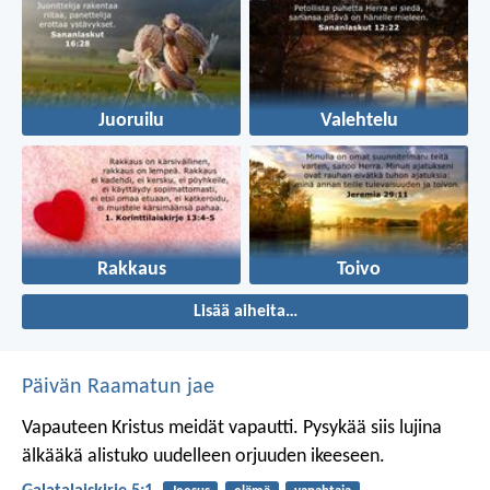
Juoruilu
Valehtelu
Rakkaus
Toivo
Lisää aiheita…
Päivän Raamatun jae
Vapauteen Kristus meidät vapautti. Pysykää siis lujina
älkääkä alistuko uudelleen orjuuden ikeeseen.