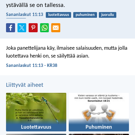
ystävällä se on tallessa.
Sananlaskut 11:13
luotettavuus
puhuminen
juoruilu
valehtelu
Joka panettelijana käy, ilmaisee salaisuuden,
mutta jolla
luotettava henki on, se säilyttää asian.
Sananlaskut 11:13 - KR38
Liittyvät aiheet
Luotettavuus
Puhuminen