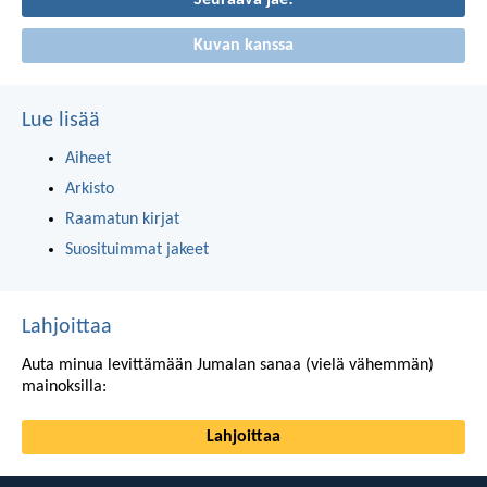
Seuraava jae!
Kuvan kanssa
Lue lisää
Aiheet
Arkisto
Raamatun kirjat
Suosituimmat jakeet
Lahjoittaa
Auta minua levittämään Jumalan sanaa (vielä vähemmän)
mainoksilla:
Lahjoittaa