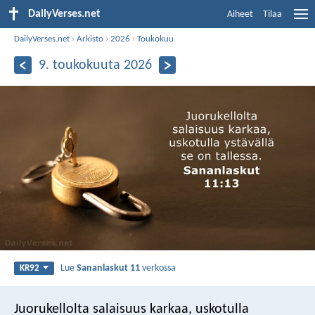
DailyVerses.net
Aiheet
Tilaa
DailyVerses.net
›
Arkisto
›
2026
›
Toukokuu
9. toukokuuta 2026
Lue
Sananlaskut 11
verkossa
KR92
Juorukellolta salaisuus karkaa,
uskotulla