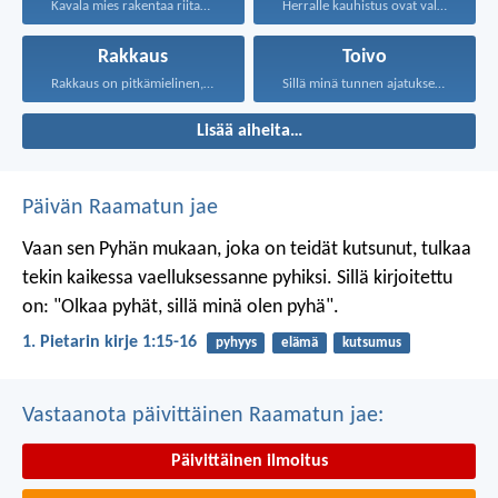
Kavala mies rakentaa riitaa...
Herralle kauhistus ovat valheelliset...
Rakkaus
Toivo
Rakkaus on pitkämielinen, rakkaus...
Sillä minä tunnen ajatukseni...
Lisää aiheita…
Päivän Raamatun jae
Vaan sen Pyhän mukaan, joka on teidät kutsunut, tulkaa
tekin kaikessa vaelluksessanne pyhiksi. Sillä kirjoitettu
on: "Olkaa pyhät, sillä minä olen pyhä".
1. Pietarin kirje 1:15-16
pyhyys
elämä
kutsumus
Vastaanota päivittäinen Raamatun jae:
Päivittäinen ilmoitus