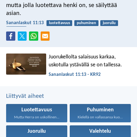
mutta jolla luotettava henki on, se säilyttää
asian.
Sananlaskut 11:13
luotettavuus
puhuminen
juoruilu
valehtelu
Juorukellolta salaisuus karkaa,
uskotulla ystävällä se on tallessa.
Sananlaskut 11:13 - KR92
Liittyvät aiheet
Luotettavuus
Puhuminen
Mutta Herra on uskollinen...
Kielellä on vallassansa kuolema...
Juoruilu
Valehtelu