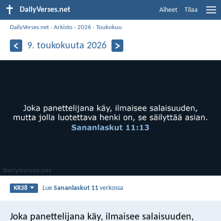
DailyVerses.net
Aiheet
Tilaa
DailyVerses.net
›
Arkisto
›
2026
›
Toukokuu
9. toukokuuta 2026
Lue
Sananlaskut 11
verkossa
KR38
Joka panettelijana käy, ilmaisee salaisuuden,