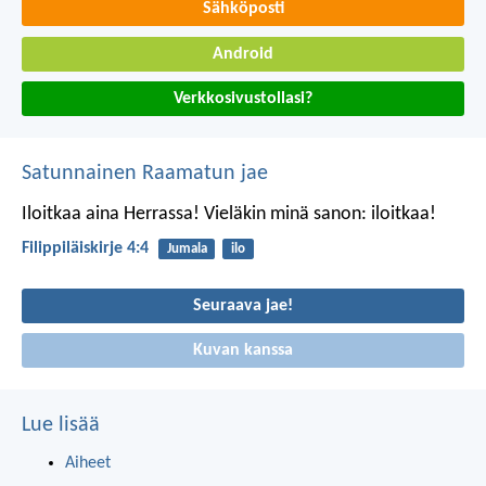
Sähköposti
Android
Verkkosivustollasi?
Satunnainen Raamatun jae
Iloitkaa aina Herrassa! Vieläkin minä sanon: iloitkaa!
Filippiläiskirje 4:4
Jumala
ilo
Seuraava jae!
Kuvan kanssa
Lue lisää
Aiheet