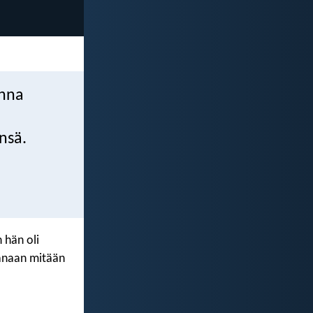
onna
nsä.
 hän oli
kanaan mitään