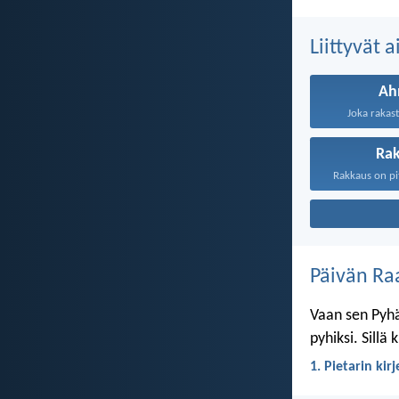
Liittyvät 
Ah
Joka rakast
Ra
Päivän Ra
Vaan sen Pyhä
pyhiksi. Sillä
1. Pietarin kir