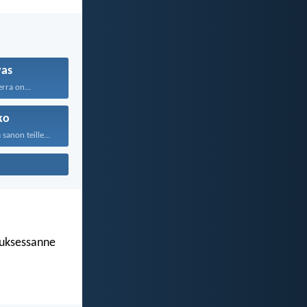
vas
erra on...
ko
anon teille...
luksessanne