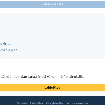
Kuvan kanssa
 kirjat
mmat jakeet
ittämään Jumalan sanaa (vielä vähemmän) mainoksilla:
Lahjoittaa
Minusta
Lahjoittaa
Ota yhteyttä
Tietosuojaseloste