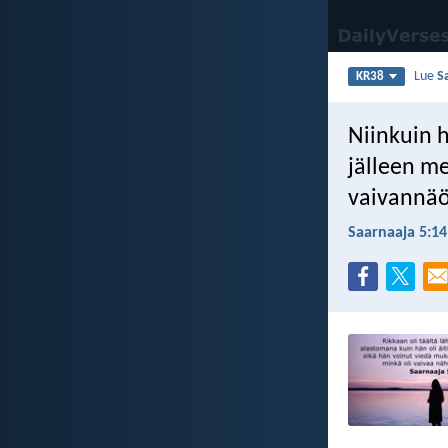
Lue
S
KR38
Niinkuin h
jälleen me
vaivannäö
Saarnaaja 5:14