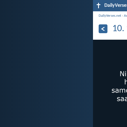
DailyVerse
DailyVerses.net
›
Ar
10.