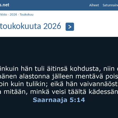
s.net
Aiheet
Satunnain
kisto
›
2026
›
Toukokuu
 toukokuuta 2026