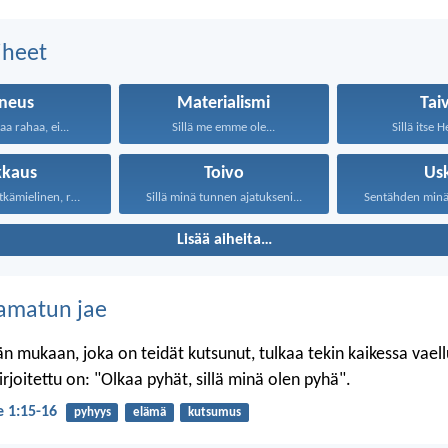
aiheet
neus
Materialismi
Tai
aa rahaa, ei...
Sillä me emme ole...
Sillä itse H
kkaus
Toivo
Us
Rakkaus on pitkämielinen, rakkaus...
Sillä minä tunnen ajatukseni...
Sentähden minä s
Lisää aiheita…
amatun jae
n mukaan, joka on teidät kutsunut, tulkaa tekin kaikessa vael
 kirjoitettu on: "Olkaa pyhät, sillä minä olen pyhä".
je 1:15-16
pyhyys
elämä
kutsumus