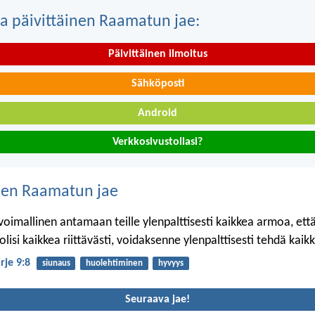
a päivittäinen Raamatun jae:
Päivittäinen ilmoitus
Sähköposti
Android
Verkkosivustollasi?
nen Raamatun jae
oimallinen antamaan teille ylenpalttisesti kaikkea armoa, että 
olisi kaikkea riittävästi, voidaksenne ylenpalttisesti tehdä kaik
irje 9:8
siunaus
huolehtiminen
hyvyys
Seuraava jae!