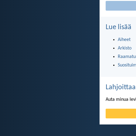
Lue lisää
Aiheet
Arkisto
Raamatun
Suositui
Lahjoittaa
Auta minua lev