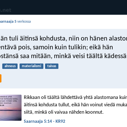
aarnaaja 5
verkossa
än tuli äitinsä kohdusta, niin on hänen alast
ntävä pois, samoin kuin tulikin; eikä hän
stänsä saa mitään, minkä veisi täältä kädessä
ahneus
materialismi
taivas
Rikkaan oli täältä lähdettävä yhtä alastomana kuin
äitinsä kohdusta tullut, eikä hän voinut viedä mu
siitä, minkä oli vaivaa nähden koonnut.
Saarnaaja 5:14 - KR92