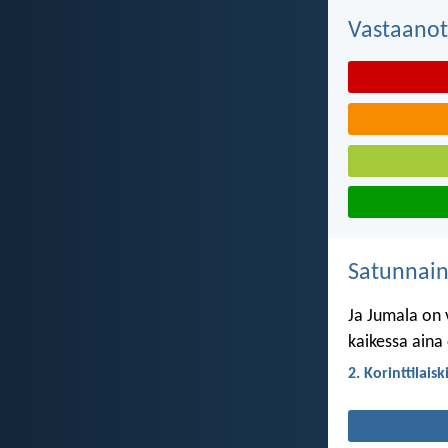
Vastaanot
Satunnai
Ja Jumala on v
kaikessa aina 
2. Korinttilaisk