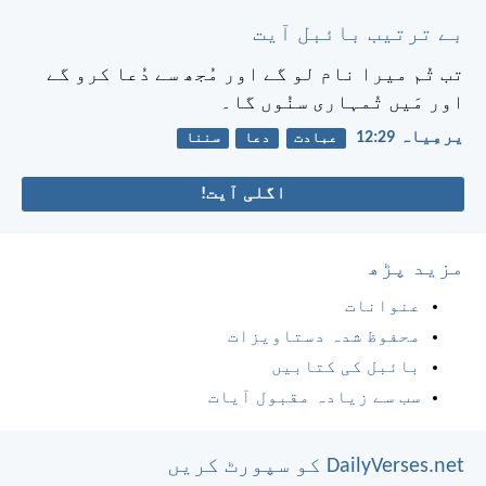
بے ترتیب بائبل آیت
تب تُم میرا نام لو گے اور مُجھ سے دُعا کرو گے
اور مَیں تُمہاری سنُوں گا۔
یرمِیاہ 29:‏12
عبادت
دعا
سننا
اگلی آیت!
مزید پڑھ
عنوانات
محفوظ شدہ دستاویزات
بائبل کی کتابیں
سب سے زیادہ مقبول آیات
DailyVerses.net کو سپورٹ کریں