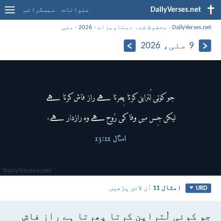
DailyVerses.net
عنوانات
سبسکرائب
DailyVerses.net
›
محفوظ شدہ دستاویزات
›
2026
›
مئی
9 مئی، 2026
امثال 11
آن لائن پڑھیں
URD
جو کوئی لُتراپن کرتا پِھرتا ہے راز فاش