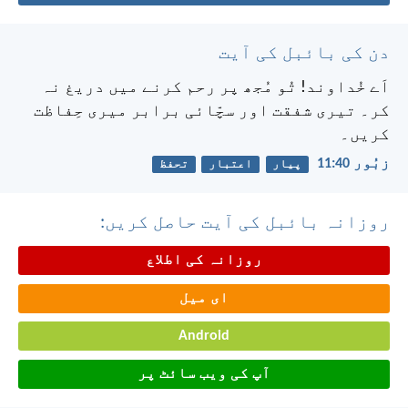
دن کی بائبل کی آیت
اَے خُداوند! تُو مُجھ پر رحم کرنے میں دریغ نہ
کر۔
تیری شفقت اور سچّائی برابر میری حِفاظت
کریں۔
زبُور 40:‏11
پیار
اعتبار
تحفظ
روزانہ بائبل کی آیت حاصل کریں:
روزانہ کی اطلاع
ای میل
Android
آپ کی ویب سائٹ پر