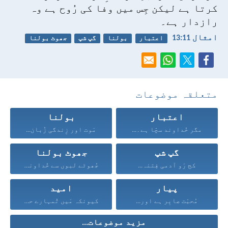
کرتا ہے لیکن جِس میں وفا کی رُوح ہے وہ
رازدار ہے۔
امثال 11:‏13
اعتبار
بولنا
گپ شپ
جھوٹ بولنا
متعلقہ موضوعات
اعتبار
بولنا
مگر خُداوند سچّا ہے۔...
مَوت اور زِندگی زُبان...
گپ شپ
جھوٹ بولنا
کج رَو آدمی فِتنہ...
جُھوٹے لبوں سے خُداوند...
پیار
امید
مُحبّت صابِر ہے اور...
کیونکہ مَیں تُمہارے حق...
مزید موضوعات...