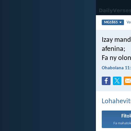
Va
MG1865
Izay mand
afenina;
Fa ny olon
Ohabolana 11:
Lohahevit
Fito
Fa mahatok