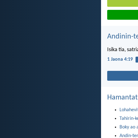
Andinin-t
Isika tia, satr
1 Jaona 4:19
Hamantat
Lohahevi
Tahirin-k
Boky ao 
Andin-te