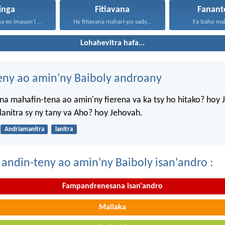
inga
Fitiavana
Fanant
Fahavetavetana eo imason'i Jehovah...
Ny fitiavana mahari-po sady...
Fa Izaho mah
Lohahevitra hafa...
eny ao amin'ny Baiboly androany
a mahafin-tena ao amin'ny fierena va ka tsy ho hitako? hoy 
anitra sy ny tany va Aho? hoy Jehovah.
Andriamanitra
lanitra
 andin-teny ao amin'ny Baiboly isan'andro :
Fampandrenesana isan'andro
Mailaka