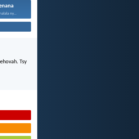
enana
alala ny...
Jehovah. Tsy