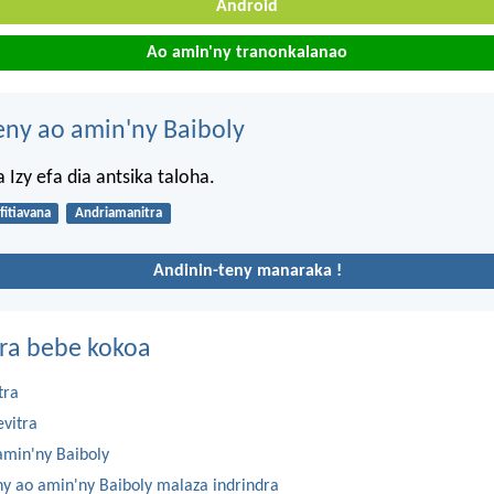
Android
Ao amin'ny tranonkalanao
eny ao amin'ny Baiboly
ia Izy efa dia antsika taloha.
fitiavana
Andriamanitra
Andinin-teny manaraka !
ra bebe kokoa
tra
evitra
amin'ny Baiboly
ny ao amin'ny Baiboly malaza indrindra