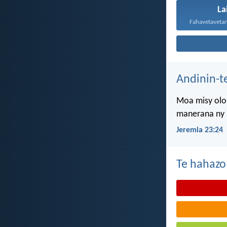
La
Andinin-t
Moa misy olon
manerana ny l
Jeremia 23:24
Te hahazo