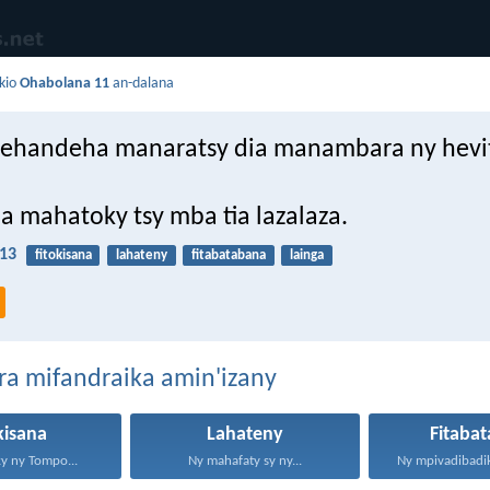
kio
Ohabolana 11
an-dalana
ehandeha manaratsy dia manambara ny hevi
a mahatoky tsy mba tia lazalaza.
13
fitokisana
lahateny
fitabatabana
lainga
ra mifandraika amin'izany
kisana
Lahateny
Fitaba
y ny Tompo...
Ny mahafaty sy ny...