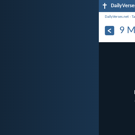
DailyVerse
DailyVerses.net
›
Ta
9 M