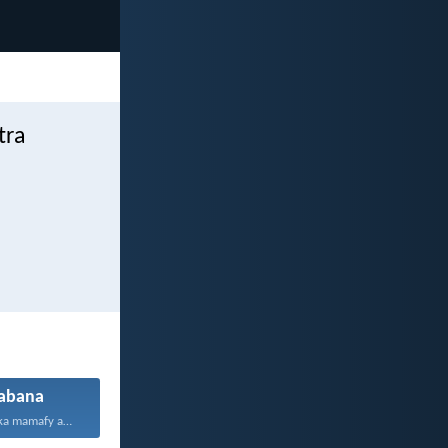
tra
tabana
Ny mpivadibadika mamafy ady...