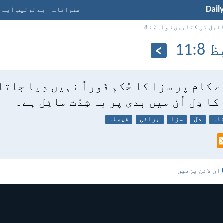
Dail
عنوانات
بے ترتیب آیت
ئبل کی کتابیں
›
واعِظ
›
8
:‏11
ے کام پر سزا کا حُکم فَوراً نہیں دِیا جاتا 
ا دِل اُن میں بدی پر بہ شِدّت مائِل ہے۔
اہ
دل
سزا
برائی
فیصلہ
آن لائن پڑھیں