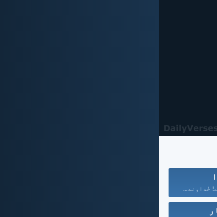
ا
 خُداوند...
ر