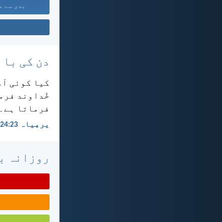
بدی سے مغ
دن کی بائ
کیا کوئی آدم
خُداوند فرما
فرماتا ہے۔
یرمِیاہ 23:‏24
روزانہ با