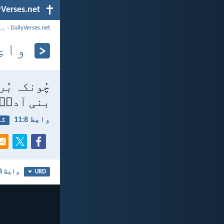
yVerses.net
DailyVerses.net
›
با
واعِظ 8
چُونکہ بُر
بنی آدمؔ ک
واعِظ 8:‏11
گن
واعِظ 8
URD