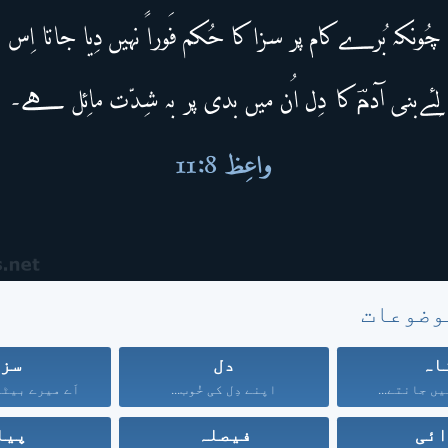
وضوعات
اہ
دل
سز
یں جانتے...
اپنے دِل کی خُوب...
اَے میرے بیٹے!
ئی
فیصلہ
پیا