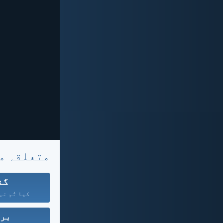
متعلقہ م
گن
کیا تُم نہ
برا