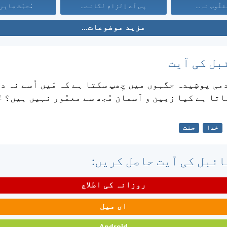
لُوب نہ...
پس اَے اِلزام لگانے...
مُحبّت صابِر
مزید موضوعات...
بل کی آیت
ی پوشِیدہ جگہوں میں چِھپ سکتا ہے کہ مَیں اُسے نہ د
تا ہے کیا زمِین و آسمان مُجھ سے معمُور نہیں ہیں؟ خ
خدا
جنت
ئبل کی آیت حاصل کریں:
روزانہ کی اطلاع
ای میل