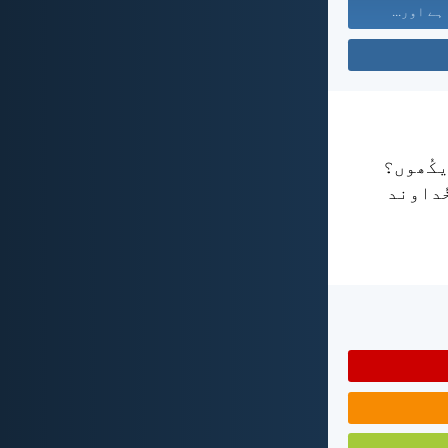
 ہے اور...
یکُھوں؟
ُداوند