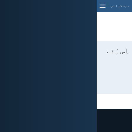
سبسکرائب
اِس لِئے