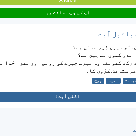
Android
آپ کی ویب سائٹ پر
 بائبل آیت
! تُو کیوں گِری جاتی ہے؟
اندر کیوں بے چَین ہے؟
ید رکھ کیونکہ وہ میرے چہرے کی رَونق اور میرا خُدا ہ
 کی سِتایش کرُوں گا۔
بادت
امید
روح
اگلی آیت!
ت