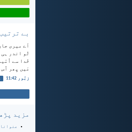
بے ترتیب
اَے میری جان
تُو اندر ہی 
خُدا سے اُمّ
مَیں پِھر اُس
زبُور 42:‏11
ع
مزید پڑھ
عنوانا