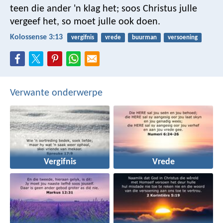
teen die ander 'n klag het; soos Christus julle
vergeef het, so moet julle ook doen.
Kolossense 3:13
vergifnis
vrede
buurman
versoening
Verwante onderwerpe
Vergifnis
Vrede