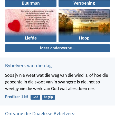
Buurman
Versoening
Liefde
Hoop
Meer onderwerpe...
Bybelvers van die dag
Soos jy nie weet wat die weg van die wind is,
of
hoe die
gebeente in die skoot van 'n swangere is nie, net so
weet jy nie die werk van God wat alles doen nie.
Prediker 11:5
God
begrip
Ontvang die Daaglikse Bybelvers: