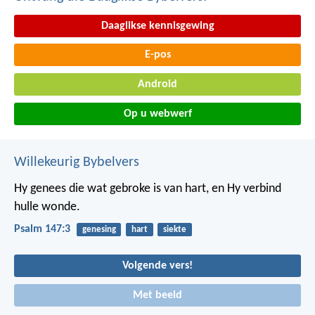
Daaglikse kennisgewing
E-pos
Android
Op u webwerf
Willekeurig Bybelvers
Hy genees die wat gebroke is van hart,
en Hy verbind
hulle wonde.
Psalm 147:3
genesing
hart
siekte
Volgende vers!
Met beeld