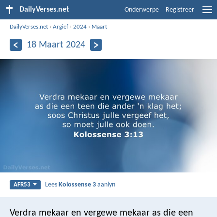
DailyVerses.net
Onderwerpe
Registreer
DailyVerses.net
›
Argief
›
2024
›
Maart
18 Maart 2024
Lees
Kolossense 3
aanlyn
AFR53
Verdra mekaar en vergewe mekaar as die een