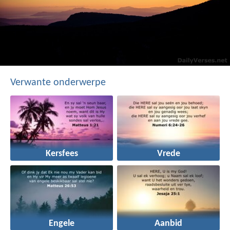
Verwante onderwerpe
Kersfees
Vrede
Engele
Aanbid