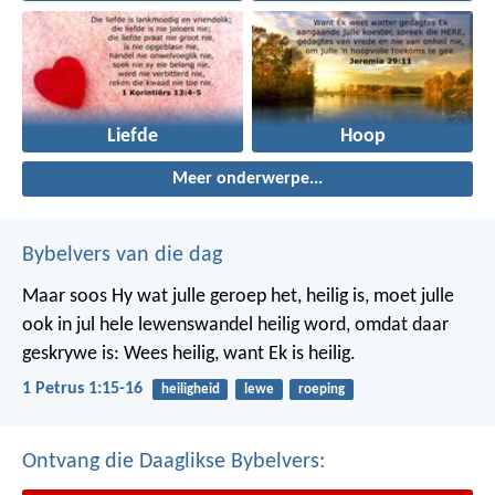
Liefde
Hoop
Meer onderwerpe...
Bybelvers van die dag
Maar soos Hy wat julle geroep het, heilig is, moet julle
ook in jul hele lewenswandel heilig word, omdat daar
geskrywe is: Wees heilig, want Ek is heilig.
1 Petrus 1:15-16
heiligheid
lewe
roeping
Ontvang die Daaglikse Bybelvers: