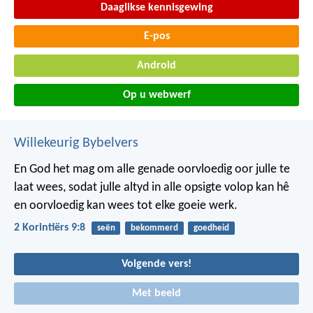
Daaglikse kennisgewing
E-pos
Android
Op u webwerf
Willekeurig Bybelvers
En God het mag om alle genade oorvloedig oor julle te
laat wees, sodat julle altyd in alle opsigte volop kan hê
en oorvloedig kan wees tot elke goeie werk.
2 Korintiërs 9:8
seën
bekommerd
goedheid
Volgende vers!
Met beeld