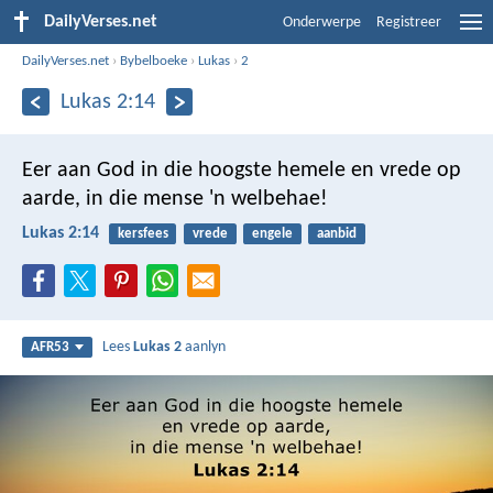
DailyVerses.net
Onderwerpe
Registreer
DailyVerses.net
›
Bybelboeke
›
Lukas
›
2
Lukas 2:14
Eer aan God in die hoogste hemele
en vrede op
aarde, in die mense 'n welbehae!
Lukas 2:14
kersfees
vrede
engele
aanbid
Lees
Lukas 2
aanlyn
AFR53