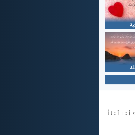
بة
لة
 أَمَا أَمْلَأُ