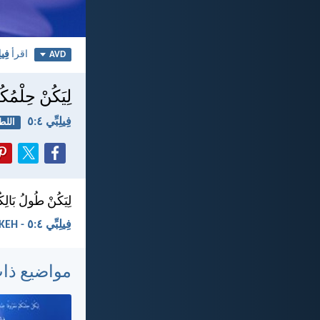
اقرأ
فِيلِ
AVD
لِيَكُنْ حِلْمُك
فِيلِبِّي ٤:‏٥
الل
لِيَكُنْ طُولُ بَالِك
فِيلِبِّي ٤:‏٥ - KEH
مواضيع ذا