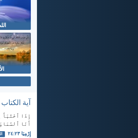
ال
ال
آية الكتاب
إِذَا ٱخْتَبَأَ إ
أَنَا ٱلسَّمَاوَ
إِرْمِيَا ٢٣:‏٢٤
ال