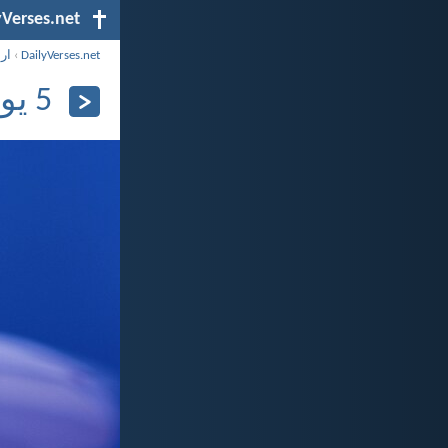
yVerses.net
DailyVerses.net
›
ار
5 يونيو 2024