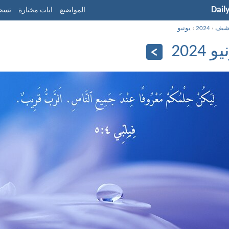
Dail
المواضيع
ايات مختارة
تسجي
شيف
›
2024
›
يونيو