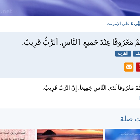
بِّي ٤
على الإنترنت
ُمْ مَعْرُوفًا عِنْدَ جَمِيعِ ٱلنَّاسِ. اَلرَّبُّ قَرِيبٌ.
طف
القرب
ُمْ مَعْرُوفاً لَدَى النَّاسِ جَمِيعاً. إِنَّ الرَّبَّ قَرِيبٌ.
ت صلة