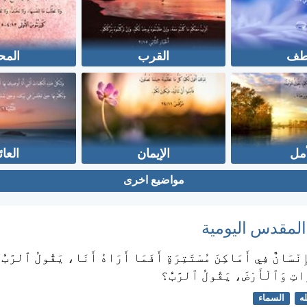
لطف
القرب
المح
أمل
الإيمان
العائ
مواضيع اخرى
 المقدس اليومية
ِنْسَانٌ فِي أَمَاكِنَ مُسْتَتِرَةٍ أَفَمَا أَرَاهُ أَنَا، يَقُولُ ٱلرَّبُّ؟
اتِ وَٱلْأَرْضَ، يَقُولُ ٱلرَّبُّ؟
له
السماء