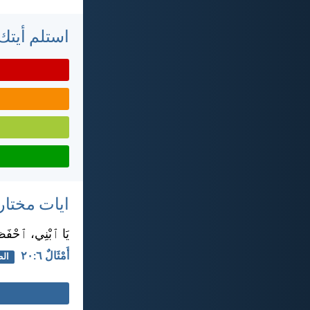
استلم أيتك 
ايات مختار
يَا ٱبْنِي، ٱحْفَظْ و
أَمْثَالٌ ٦:‏٢٠
الط