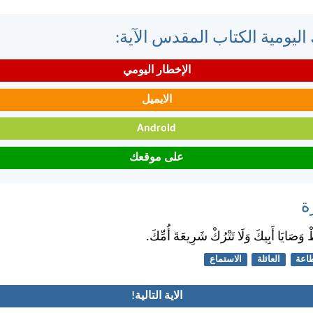
اليومية الكتاب المقدس الآية:
الإخطار اليومي
الايميل
Android
على موقعك
ة
َصَايَا أَبِيكَ وَلَا تَتْرُكْ شَرِيعَةَ أُمِّكَ.
اعة
العائلة
الاستماع
الاية التالية!