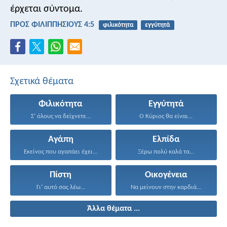
έρχεται σύντομα.
ΠΡΟΣ ΦΙΛΙΠΠΗΣΙΟΥΣ 4:5
φιλικότητα
εγγύτητά
Σχετικά θέματα
Φιλικότητα
Εγγύτητά
Σ’ όλους να δείχνετε...
Ο Κύριος θα είναι...
Αγάπη
Ελπίδα
Εκείνος που αγαπάει έχει...
Ξέρω πολύ καλά τα...
Πίστη
Οικογένεια
Γι’ αυτό σας λέω...
Να μείνουν στην καρδιά...
Άλλα θέματα ...