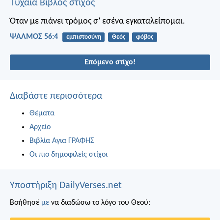
Τυχαία Βίβλος στίχος
Όταν με πιάνει τρόμος
σ’ εσένα εγκαταλείπομαι.
ΨΑΛΜΌΣ 56:4
εμπιστοσύνη
Θεός
φόβος
Επόμενο στίχο!
Διαβάστε περισσότερα
Θέματα
Αρχείο
Βιβλία Αγια ΓΡΑΦΗΣ
Οι πιο δημοφιλείς στίχοι
Υποστήριξη DailyVerses.net
Βοήθησέ
με
να διαδώσω το λόγο του Θεού: