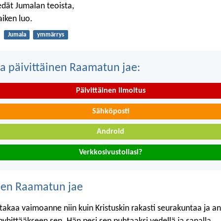
edät Jumalan teoista,
aiken luo.
Jumala
ymmärrys
a päivittäinen Raamatun jae:
Päivittäinen ilmoitus
Sähköposti
Android
Verkkosivustollasi?
nen Raamatun jae
takaa vaimoanne niin kuin Kristuskin rakasti seurakuntaa ja a