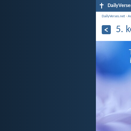
DailyVerse
DailyVerses.net
›
Ar
5. 