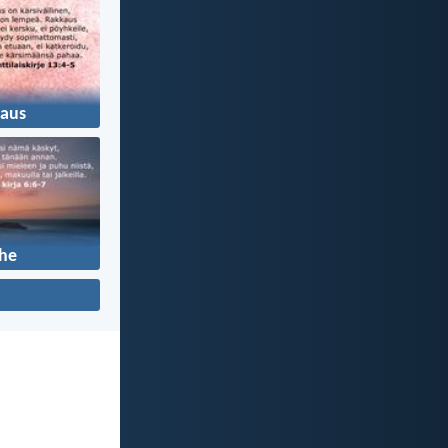
aus
he