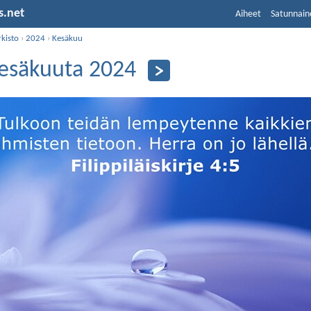
s.net
Aiheet
Satunnain
kisto
›
2024
›
Kesäkuu
kesäkuuta 2024