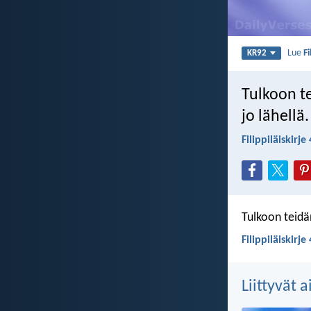
Lue
Fi
KR92
Tulkoon t
jo lähellä.
Filippiläiskirje 
Tulkoon teidä
Filippiläiskirje
Liittyvät 