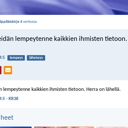
lippiläiskirje 4
verkossa
eidän lempeytenne kaikkien ihmisten tietoon.
4:5
lempeys
läheisyys
n lempeytenne kaikkien ihmisten tietoon. Herra on lähellä.
 4:5 - KR38
aiheet