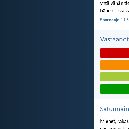
yhtä vähän ti
hänen, joka k
Saarnaaja 11:5
Vastaanot
Satunnai
Miehet, rakas