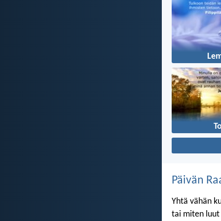
Le
T
Päivän Ra
Yhtä vähän ku
tai miten luu