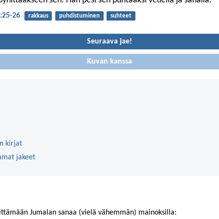
pyhittääkseen sen. Hän pesi sen puhtaaksi vedellä ja sanalla.
5:25-26
rakkaus
puhdistuminen
suhteet
Seuraava jae!
Kuvan kanssa
 kirjat
mmat jakeet
ittämään Jumalan sanaa (vielä vähemmän) mainoksilla: