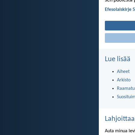
sen puolesta 
Efesolaiskirje 
Lue lisää
Aiheet
Arkisto
Raamatun
Suositui
Lahjoittaa
Auta minua lev