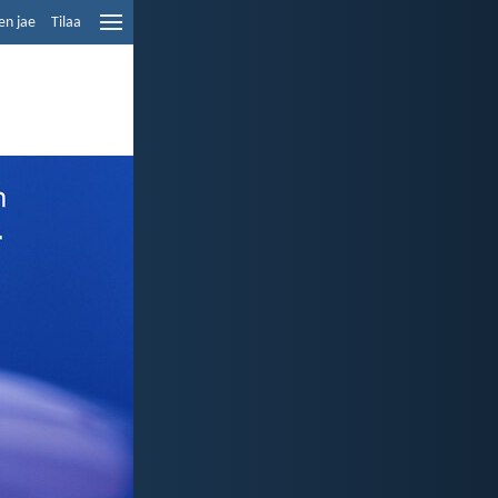
en jae
Tilaa