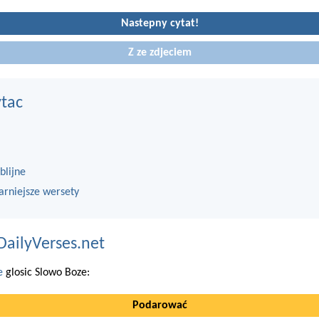
Nastepny cytat!
Z ze zdjeciem
ytac
blijne
arniejsze wersety
DailyVerses.net
e
glosic Slowo Boze:
Podarować