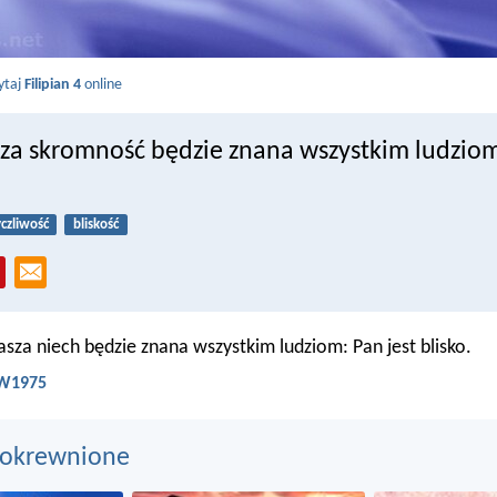
ytaj
Filipian 4
online
za skromność będzie znana wszystkim ludzio
yczliwość
bliskość
za niech będzie znana wszystkim ludziom: Pan jest blisko.
 BW1975
pokrewnione