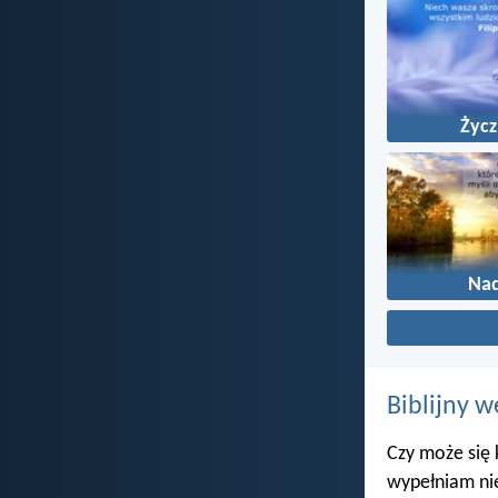
Życz
Nad
Biblijny w
Czy może się 
wypełniam ni