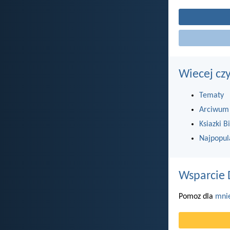
Wiecej cz
Tematy
Arciwum
Ksiazki Bi
Najpopul
Wsparcie 
Pomoz dla
mni