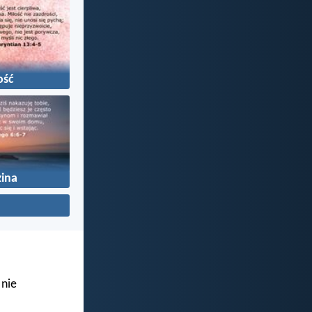
ość
ina
 nie