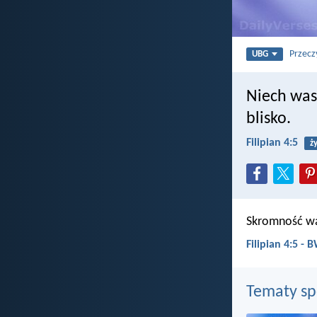
Przecz
UBG
Niech was
blisko.
Filipian 4:5
ż
Skromność was
Filipian 4:5 -
Tematy s