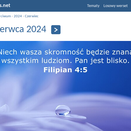
s.net
Tematy
Losowy werset
rciwum
›
2024
›
Czerwiec
zerwca 2024