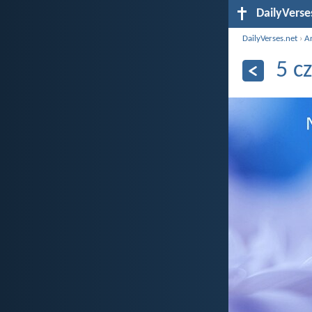
DailyVerse
DailyVerses.net
›
A
5 c