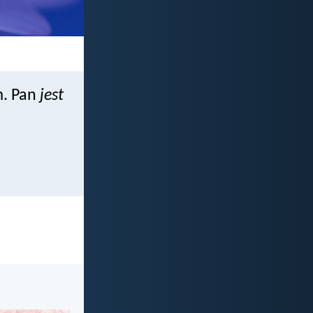
m. Pan
jest