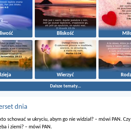
liwość
Bliskość
Mił
zieja
Wierzyć
Rodz
Dalsze tematy...
erset dnia
kto schować w ukryciu, abym go nie widział? – mówi PAN. Czy
eba i ziemi? – mówi PAN.