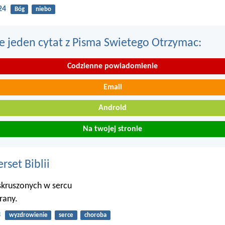
24
Bóg
niebo
e jeden cytat z Pisma Swietego Otrzymac:
Codzienne powiadomienie
Email
Android
Na twojej stronie
set Biblii
skruszonych w sercu
 rany.
3
wyzdrowienie
serce
choroba