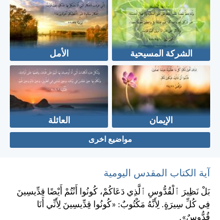
الشركة المسيحية
الأمل
الإيمان
العائلة
مواضيع اخرى
آية الكتاب المقدس اليومية
بَلْ نَظِيرَ ٱلْقُدُّوسِ ٱلَّذِي دَعَاكُمْ، كُونُوا أَنْتُمْ أَيْضًا قِدِّيسِينَ
فِي كُلِّ سِيرَةٍ. لِأَنَّهُ مَكْتُوبٌ: «كُونُوا قِدِّيسِينَ لِأَنِّي أَنَا
قُدُّوسٌ».