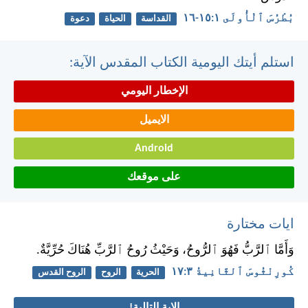
بُطْرُسَ ٱلْأُولَى ١:‏١٥-‏١٦
القداسة
الحياة
دعوة
استلم أيتك اليومية الكتاب المقدس الآية:
الإخطار اليومي
الايميل
Android
على موقعك
ايات مختارة
وَأَمَّا ٱلرَّبُّ فَهُوَ ٱلرُّوحُ، وَحَيْثُ رُوحُ ٱلرَّبِّ هُنَاكَ حُرِّيَّةٌ.
كُورِنْثُوسَ ٱلثَّانِيةُ ٣:‏١٧
الحرية
الروح
الروح القدس