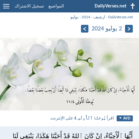
DailyVerses.net
المواضيع
تسجيل الاشتراك
DailyVerses.net
›
ارشيف
›
2024
›
يوليو
2 يوليو 2024
اقرأ
يُوحَنَّا ٱلْأُولَى ٤
على الإنترنت
AVD
أَيُّهَا ٱلْأَحِبَّاءُ، إِنْ كَانَ ٱللهُ قَدْ أَحَبَّنَا هَكَذَا، يَنْبَغِي لَنَا