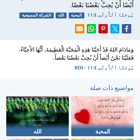
أَيْضًا أَنْ يُحِبَّ بَعْضُنَا بَعْضًا.
يُوحَنَّا ٱلْأُولَى ٤:‏١١
المحبة
الله
الشركة المسيحية
وَمَادَامَ اللهُ قَدْ أَحَبَّنَا هَذِهِ الْمَحَبَّةَ الْعَظِيمَةَ، أَيُّهَا الأَحِبَّاءُ،
فَعَلَيْنَا نَحْنُ أَيْضاً أَنْ نُحِبَّ بَعْضُنَا بَعْضاً.
يُوحَنَّا ٱلْأُولَى ٤:‏١١ - KEH
مواضيع ذات صلة
المحبة
الله