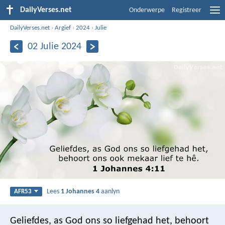
DailyVerses.net
Onderwerpe
Registreer
DailyVerses.net
›
Argief
›
2024
›
Julie
02 Julie 2024
Lees
1 Johannes 4
aanlyn
AFR53
Geliefdes, as God ons so liefgehad het, behoort