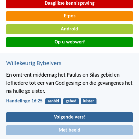
Daaglikse kennisgewing
E-pos
Android
Op u webwerf
Willekeurig Bybelvers
En omtrent middernag het Paulus en Silas gebid en
lofliedere tot eer van God gesing; en die gevangenes het
na hulle geluister.
Handelinge 16:25
aanbid
gebed
luister
Volgende vers!
Met beeld