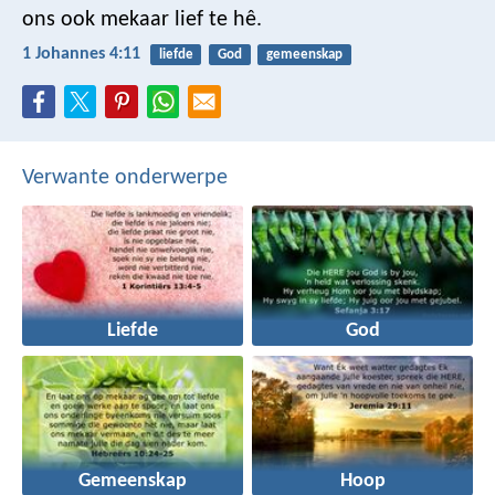
ons ook mekaar lief te hê.
1 Johannes 4:11
liefde
God
gemeenskap
Verwante onderwerpe
Liefde
God
Gemeenskap
Hoop