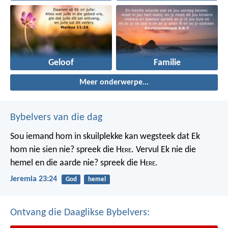
Geloof
Familie
Meer onderwerpe...
Bybelvers van die dag
Sou iemand hom in skuilplekke kan wegsteek dat Ek
hom nie sien nie? spreek die H
ere
. Vervul Ek nie die
hemel en die aarde nie? spreek die H
ere
.
Jeremia 23:24
God
hemel
Ontvang die Daaglikse Bybelvers: