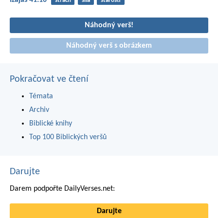
Izajáš 41:10
strach
síla
starosti
Náhodný verš!
Náhodný verš s obrázkem
Pokračovat ve čtení
Témata
Archiv
Biblické knihy
Top 100 Biblických veršů
Darujte
Darem podpořte DailyVerses.net:
Darujte