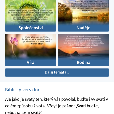
Společenství
Naděje
Víra
Rodina
Další témata…
Biblický verš dne
Ale jako je svatý ten, který vás povolal, buďte i vy svatí v
celém způsobu života. Vždyť je psáno: ‚Svatí buďte,
neboť já jsem svatý.‘