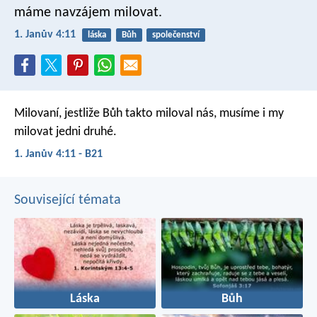
máme navzájem milovat.
1. Janův 4:11
láska
Bůh
společenství
Milovaní, jestliže Bůh takto miloval nás, musíme i my
milovat jedni druhé.
1. Janův 4:11 - B21
Související témata
Láska
Bůh