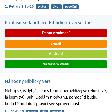
1. Petrův 1:15-16
svatost
život
povolání
Přihlásit se k odběru Biblického verše dne:
Denní oznámení
E-mail
Android
Na vašem webu
Náhodný Biblický verš
Neboj se, vždyť já jsem s tebou,
nerozhlížej se úzkostlivě,
já jsem tvůj Bůh.
Dodám ti odvahu, pomocí ti budu,
budu tě podpírat pravicí své spravedlnosti.