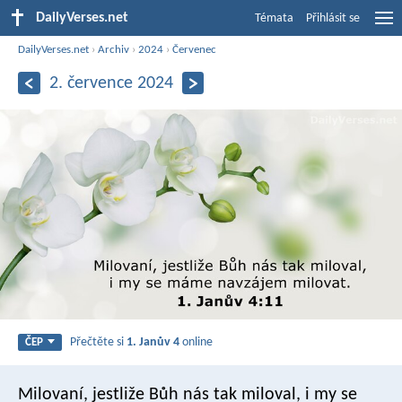
DailyVerses.net
Témata
Přihlásit se
DailyVerses.net
›
Archiv
›
2024
›
Červenec
2. července 2024
Přečtěte si
1. Janův 4
online
ČEP
Milovaní, jestliže Bůh nás tak miloval, i my se