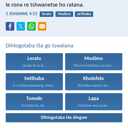
le rona re tshwanetse ho ratana.
1 JOHANNE 4:11
lerato
Modimo
setšhaba
Dihlogotaba tša go tswalana
Lerato
Modimo
Lerato le na le...
Morena Modimo wa hao...
Setšhaba
Kholofelo
A re hlokomelaneng, mme...
‘Ke tseba merero eo...
Tumelo
Lapa
Ka baka leo, ke...
Mantswe ana ao ke...
Dihlogotaba tše dingwe