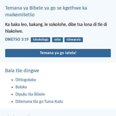
Temana ya Bibele ya go se kgethwe ka
maikemišetšo
Ka baka leo, bakang, le sokolohe, dibe tsa lona di tle di
hlakolwe.
DIKETSO 3:19
tshokologo
sebe
tshwarelo
Temana ya go latela!
Bala tše dingwe
Dihlogotaba
Boloka
Dipuku tša Bibele
Ditemana tša go Tuma Kudu