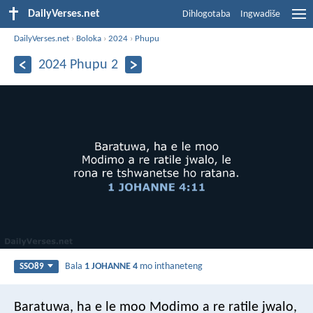
DailyVerses.net
Dihlogotaba
Ingwadiše
DailyVerses.net
›
Boloka
›
2024
›
Phupu
2024 Phupu 2
Bala
1 JOHANNE 4
mo inthaneteng
SSO89
Baratuwa, ha e le moo Modimo a re ratile jwalo,