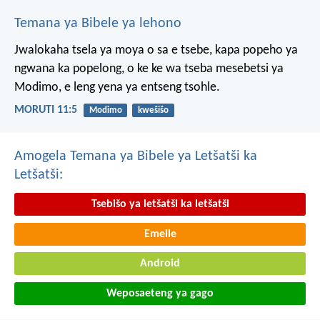
Temana ya Bibele ya lehono
Jwalokaha tsela ya moya
o sa e tsebe,
kapa popeho ya
ngwana
ka popelong,
o ke ke wa tseba
mesebetsi ya
Modimo,
e leng yena ya entseng tsohle.
MORUTI 11:5
Modimo
kwešišo
Amogela Temana ya Bibele ya Letšatši ka
Letšatši:
Tsebišo ya letšatši ka letšatši
Emeile
Android
Weposaeteng ya gago