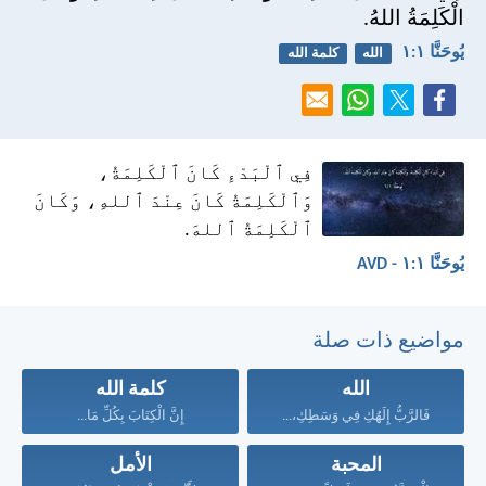
الْكَلِمَةُ اللهُ.
يُوحَنَّا ١:‏١
الله
كلمة الله
فِي ٱلْبَدْءِ كَانَ ٱلْكَلِمَةُ،
وَٱلْكَلِمَةُ كَانَ عِنْدَ ٱللهِ، وَكَانَ
ٱلْكَلِمَةُ ٱللهَ.
يُوحَنَّا ١:‏١ - AVD
مواضيع ذات صلة
الله
كلمة الله
فَالرَّبُّ إِلَهُكِ فِي وَسَطِكِ،...
إِنَّ الْكِتَابَ بِكُلِّ مَا...
المحبة
الأمل