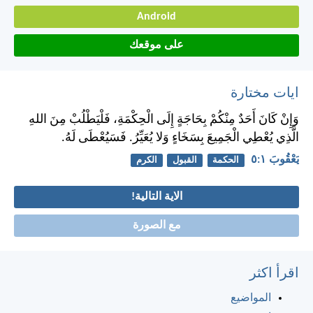
Android
على موقعك
ايات مختارة
وَإِنْ كَانَ أَحَدٌ مِنْكُمْ بِحَاجَةٍ إِلَى الْحِكْمَةِ، فَلْيَطْلُبْ مِنَ اللهِ
الَّذِي يُعْطِي الْجَمِيعَ بِسَخَاءٍ وَلا يُعَيِّرُ. فَسَيُعْطَى لَهُ.
يَعْقُوبَ ١:‏٥
الحكمة
القبول
الكرم
الاية التالية!
مع الصورة
اقرأ اكثر
المواضيع