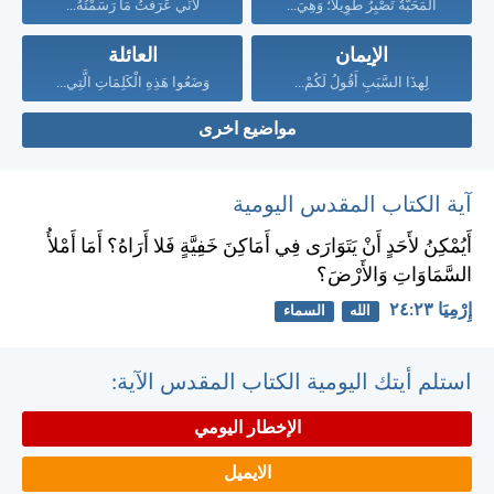
الْمَحَبَّةُ تَصْبِرُ طَوِيلاً؛ وَهِيَ...
لأَنِّي عَرَفْتُ مَا رَسَمْتُهُ...
الإيمان
العائلة
لِهذَا السَّبَبِ أَقُولُ لَكُمْ...
وَضَعُوا هَذِهِ الْكَلِمَاتِ الَّتِي...
مواضيع اخرى
آية الكتاب المقدس اليومية
أَيُمْكِنُ لأَحَدٍ أَنْ يَتَوَارَى فِي أَمَاكِنَ خَفِيَّةٍ فَلا أَرَاهُ؟ أَمَا أَمْلأُ
السَّمَاوَاتِ وَالأَرْضَ؟
إِرْمِيَا ٢٣:‏٢٤
الله
السماء
استلم أيتك اليومية الكتاب المقدس الآية:
الإخطار اليومي
الايميل