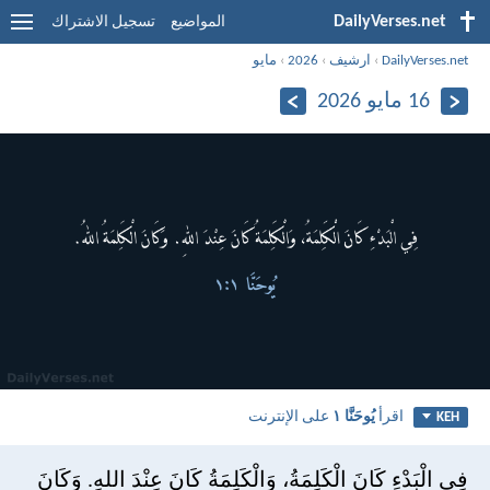
DailyVerses.net
المواضيع
تسجيل الاشتراك
DailyVerses.net
›
ارشيف
›
2026
›
مايو
16 مايو 2026
اقرأ
يُوحَنَّا ١
على الإنترنت
KEH
فِي الْبَدْءِ كَانَ الْكَلِمَةُ، وَالْكَلِمَةُ كَانَ عِنْدَ اللهِ. وَكَانَ