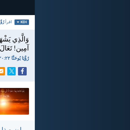
اقرأ
رُؤْيَ
KEH
وَالَّذِي يَشْهَ
آمِين! تَعَالَ أ
رُؤْيَا يُوحَنَّا ٢٢:‏٢٠