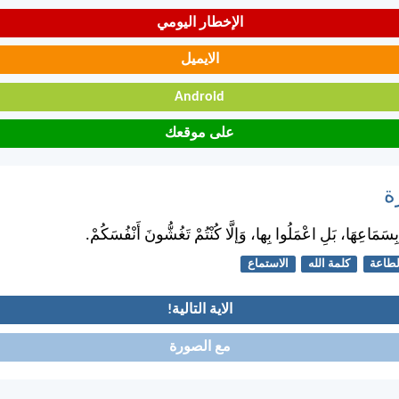
الإخطار اليومي
الايميل
Android
على موقعك
ة
بِسَمَاعِهَا، بَلِ اعْمَلُوا بِها، وَإلَّا كُنْتُمْ تَغُشُّونَ أَنْفُسَكُمْ.
لطاعة
كلمة الله
الاستماع
الاية التالية!
مع الصورة