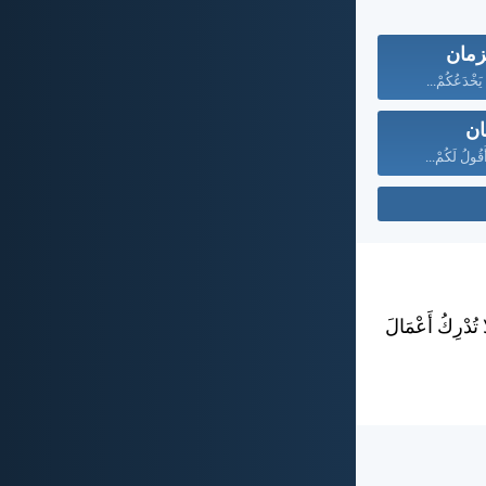
لزمان
 يَخْدَعُكُمْ...
ان
قُولُ لَكُمْ...
 تُدْرِكُ أَعْمَالَ