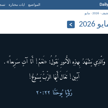
Dail
المواضيع
ايات مختارة
تسجي
شيف
›
2026
›
مايو