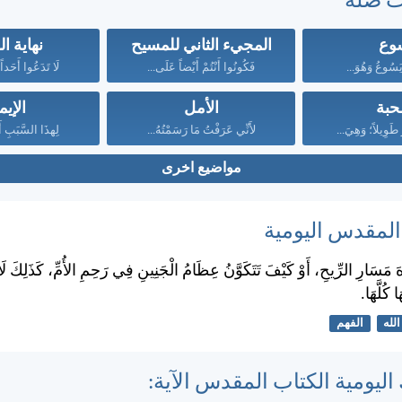
ت صلة
وع
المجيء الثاني للمسيح
نهاية ا
يَسُوعُ وَهُوَ...
فَكُونُوا أَنْتُمْ أَيْضاً عَلَى...
لَا تَدَعُوا أَحَداً
حبة
الأمل
الإيم
رُ طَوِيلاً؛ وَهِيَ...
لأَنِّي عَرَفْتُ مَا رَسَمْتُهُ...
لِهذَا السَّبَبِ أَ
مواضيع اخرى
 المقدس اليومية
هَ مَسَارِ الرِّيحِ، أَوْ كَيْفَ تَتَكَوَّنُ عِظَامُ الْجَنِينِ فِي رَحِمِ الأُمِّ، كَذَلِكَ لَا
 كُلَّهَا.
الله
الفهم
اليومية الكتاب المقدس الآية: