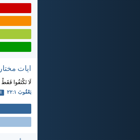
ايات مختار
لَا تَكْتَفُوا فَقَطْ 
يَعْقُوبَ ١:‏٢٢
ا