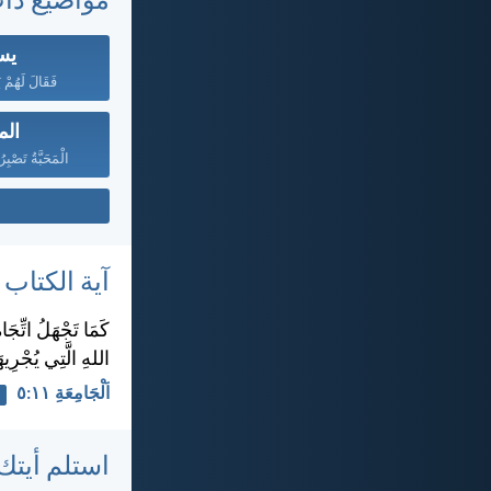
مواضيع ذا
يس
فَقَالَ لَهُمْ 
الم
الْمَحَبَّةُ تَصْبِ
آية الكتاب
كَمَا تَجْهَلُ اتِّجَا
اللهِ الَّتِي يُجْرِيهَا
اَلْجَامِعَةِ ١١:‏٥
استلم أيتك 