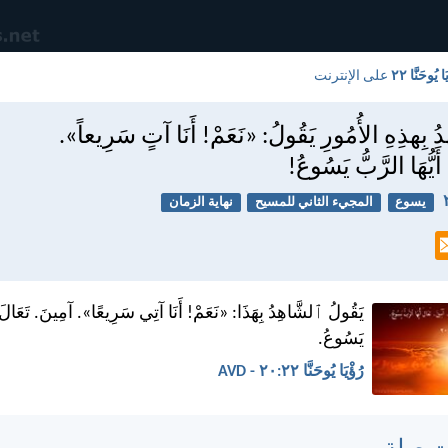
ا يُوحَنَّا ٢٢
على الإنترنت
دُ بِهذِهِ الأُمُورِ يَقُولُ: «نَعَمْ! أَنَا آتٍ سَرِيعاً».
َيُّهَا الرَّبُّ يَسُوعُ!
يسوع
المجيء الثاني للمسيح
نهاية الزمان
يَقُولُ ٱلشَّاهِدُ بِهَذَا: «نَعَمْ! أَنَا آتِي سَرِيعًا». آمِينَ. تَعَالَ أَ
يَسُوعُ.
رُؤْيَا يُوحَنَّا ٢٢:‏٢٠ - AVD