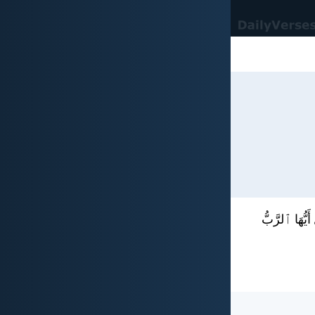
يُّهَا ٱلرَّبُّ