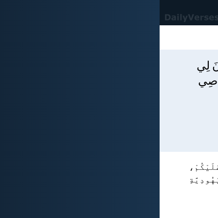
ونَ لِي
قَاصِي
َلَيْكُمْ،
ُودِيَّةِ