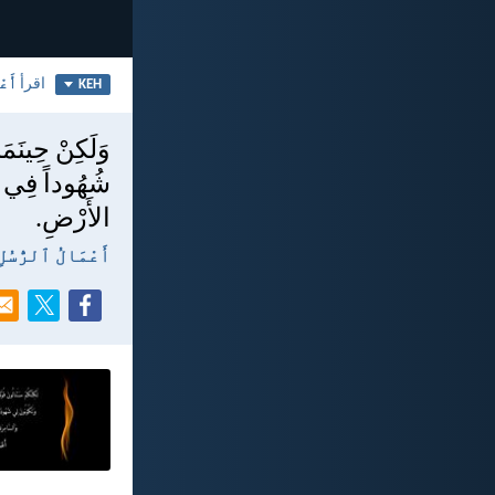
اقرأ
أَعْ
KEH
وَلَكِنْ حِينَمَا
شُهُوداً فِي أُو
الأَرْضِ.
أَعْمَالُ ٱلرُّسُلِ ١:‏