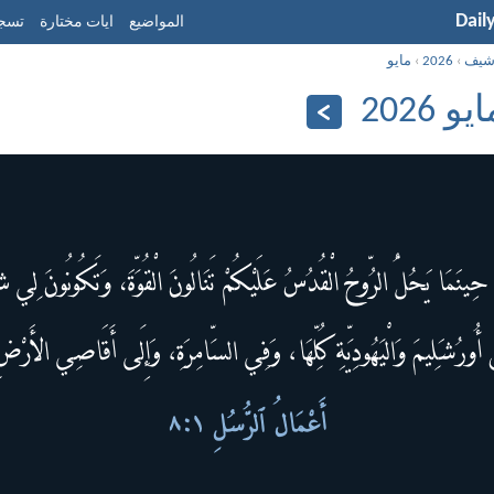
Dail
المواضيع
ايات مختارة
تسجي
شيف
›
2026
›
مايو