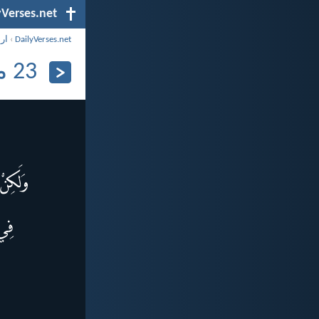
yVerses.net
DailyVerses.net
›
ار
23 مايو 2026