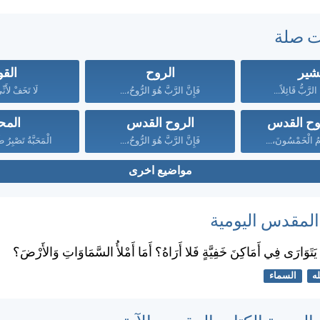
ت صلة
بشير
الروح
القو
الرَّبُّ قَائِلاً...
فَإِنَّ الرَّبَّ هُوَ الرُّوحُ،...
لَا تَخَفْ لأَنِ
وح القدس
الروح القدس
المح
َوْمُ الْخَمْسُونَ،...
فَإِنَّ الرَّبَّ هُوَ الرُّوحُ،...
الْمَحَبَّةُ تَصْبِرُ ط
مواضيع اخرى
 المقدس اليومية
ْ يَتَوَارَى فِي أَمَاكِنَ خَفِيَّةٍ فَلا أَرَاهُ؟ أَمَا أَمْلأُ السَّمَاوَاتِ وَالأَرْضَ؟
له
السماء