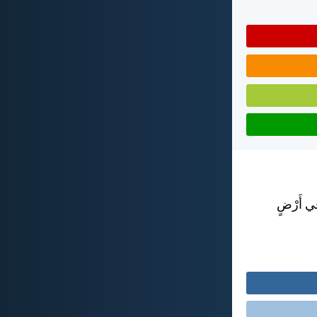
 فِي أَرْضٍ