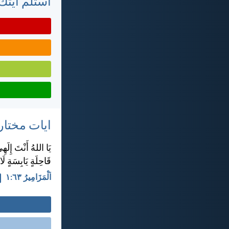
استلم أيتك 
ايات مختار
يَا اللهُ أَنْتَ إِل
قَاحِلَةٍ يَابِسَةٍ لَا
اَلْمَزَامِيرُ ٦٣:‏١