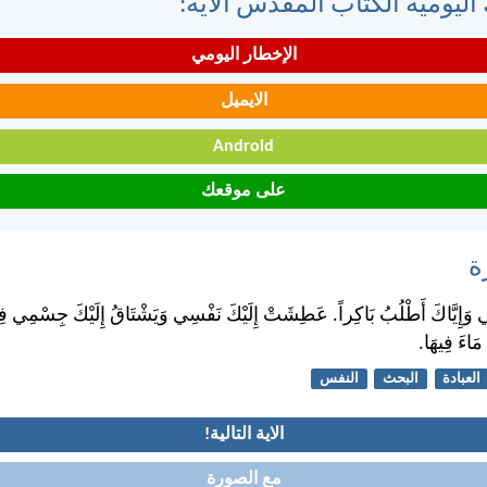
اليومية الكتاب المقدس الآية:
الإخطار اليومي
الايميل
Android
على موقعك
ة
َهِي وَإِيَّاكَ أَطْلُبُ بَاكِراً. عَطِشَتْ إِلَيْكَ نَفْسِي وَيَشْتَاقُ إِلَيْكَ جِسْمِي
 مَاءَ فِيهَا.
العبادة
البحث
النفس
الاية التالية!
مع الصورة