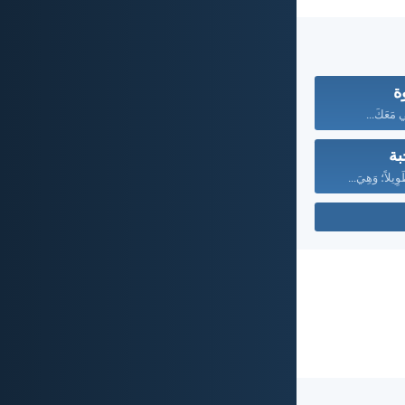
ة
ّي مَعَكَ...
بة
َوِيلاً؛ وَهِيَ...