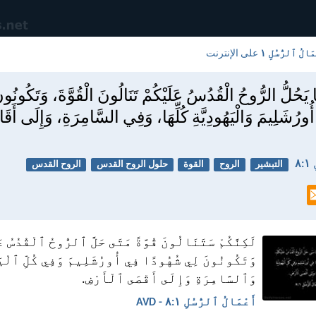
مَالُ ٱلرُّسُلِ ١
على الإنترنت
 يَحُلُّ الرُّوحُ الْقُدُسُ عَلَيْكُمْ تَنَالُونَ الْقُوَّةَ، وَتَكُونُ
رُشَلِيمَ وَالْيَهُودِيَّةِ كُلِّهَا، وَفِي السَّامِرَةِ، وَإِلَى أَ
٨
التبشير
الروح
القوة
حلول الروح القدس
الروح القدس
لَكِنَّكُمْ سَتَنَالُونَ قُوَّةً مَتَى حَلَّ ٱلرُّوحُ ٱلْقُدُسُ ع
وَتَكُونُونَ لِي شُهُودًا فِي أُورُشَلِيمَ وَفِي كُلِّ ٱلْيَه
وَٱلسَّامِرَةِ وَإِلَى أَقْصَى ٱلْأَرْضِ.
أَعْمَالُ ٱلرُّسُلِ ١:‏٨ - AVD