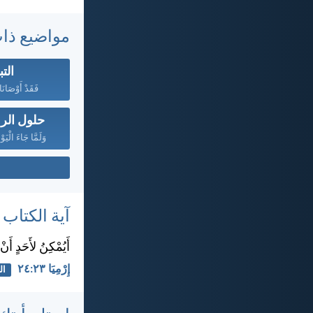
مواضيع ذا
الت
فَقَدْ أَوْصَانَا 
حلول الر
وَلَمَّا جَاءَ الْي
آية الكتاب
أَيُمْكِنُ لأَحَدٍ أَن
إِرْمِيَا ٢٣:‏٢٤
ال