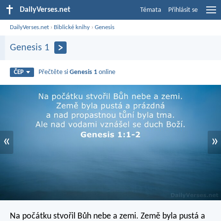
DailyVerses.net
Témata
Přihlásit se
DailyVerses.net
›
Biblické knihy
›
Genesis
Genesis 1
Přečtěte si
Genesis 1
online
ČEP
«
»
Na počátku stvořil Bůh nebe a zemi. Země byla pustá a