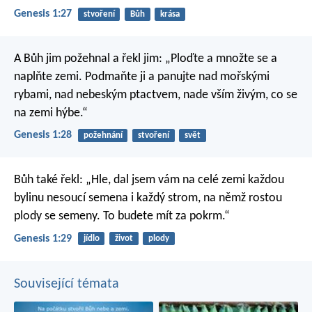
Genesis 1:27
stvoření
Bůh
krása
A Bůh jim požehnal a řekl jim: „Ploďte a množte se a
naplňte zemi. Podmaňte ji a panujte nad mořskými
rybami, nad nebeským ptactvem, nade vším živým, co se
na zemi hýbe.“
Genesis 1:28
požehnání
stvoření
svět
Bůh také řekl: „Hle, dal jsem vám na celé zemi každou
bylinu nesoucí semena i každý strom, na němž rostou
plody se semeny. To budete mít za pokrm.“
Genesis 1:29
jídlo
život
plody
Související témata