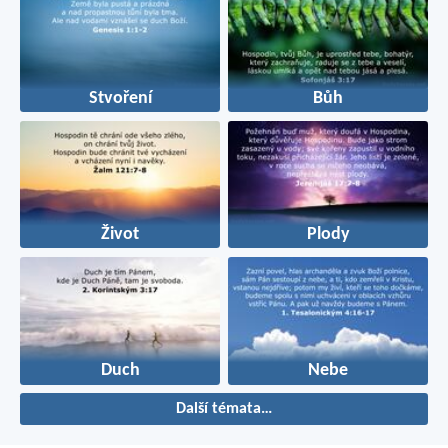
Stvoření
Bůh
Život
Plody
Duch
Nebe
Další témata…