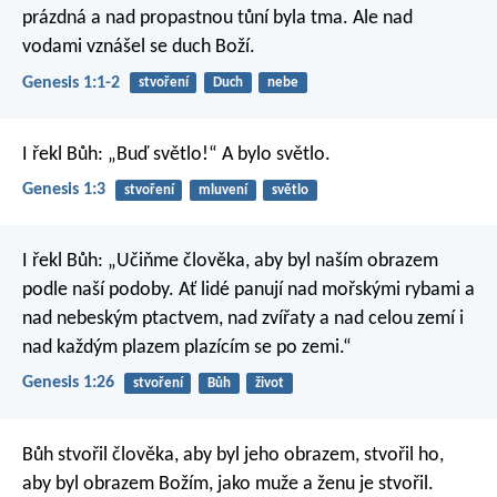
prázdná a nad propastnou tůní byla tma. Ale nad
vodami vznášel se duch Boží.
Genesis 1:1-2
stvoření
Duch
nebe
I řekl Bůh: „Buď světlo!“ A bylo světlo.
Genesis 1:3
stvoření
mluvení
světlo
I řekl Bůh: „Učiňme člověka, aby byl naším obrazem
podle naší podoby. Ať lidé panují nad mořskými rybami a
nad nebeským ptactvem, nad zvířaty a nad celou zemí i
nad každým plazem plazícím se po zemi.“
Genesis 1:26
stvoření
Bůh
život
Bůh stvořil člověka, aby byl jeho obrazem,
stvořil ho,
aby byl obrazem Božím,
jako muže a ženu je stvořil.