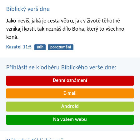
Biblický verš dne
Jako nevíš, jaká je cesta větru,
jak v životě těhotné
vznikají kosti,
tak neznáš dílo Boha,
který to všechno
koná.
Kazatel 11:5
Bůh
porozumění
Přihlásit se k odběru Biblického verše dne:
Denní oznámení
E-mail
Android
Na vašem webu