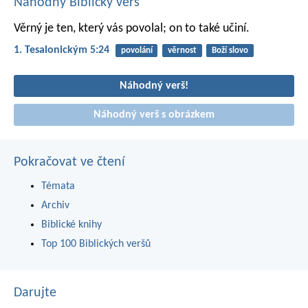
Náhodný Biblický verš
Věrný je ten, který vás povolal; on to také učiní.
1. Tesalonickým 5:24
povolání
věrnost
Boží slovo
Náhodný verš!
Náhodný verš s obrázkem
Pokračovat ve čtení
Témata
Archiv
Biblické knihy
Top 100 Biblických veršů
Darujte