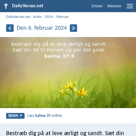
DailyVerses.net
Emner
Abonner
DailyVerses.net
›
Arkiv
›
2024
›
Februar
Den 6. februar 2024
Læs
Salme 37
online
BDAN
Bestræb dig på at leve ærligt og sandt.
Sæt din