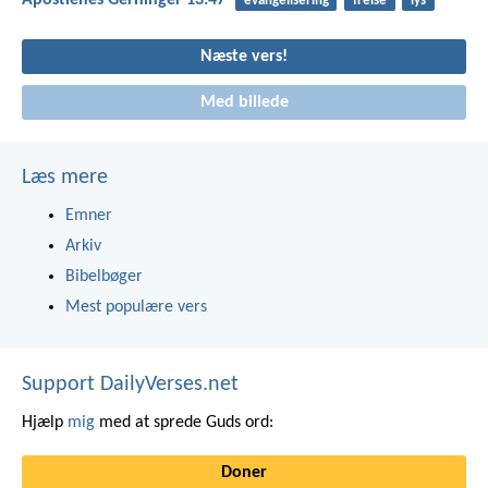
Apostlenes Gerninger 13:47
evangelisering
frelse
lys
Næste vers!
Med billede
Læs mere
Emner
Arkiv
Bibelbøger
Mest populære vers
Support DailyVerses.net
Hjælp
mig
med at sprede Guds ord:
Doner