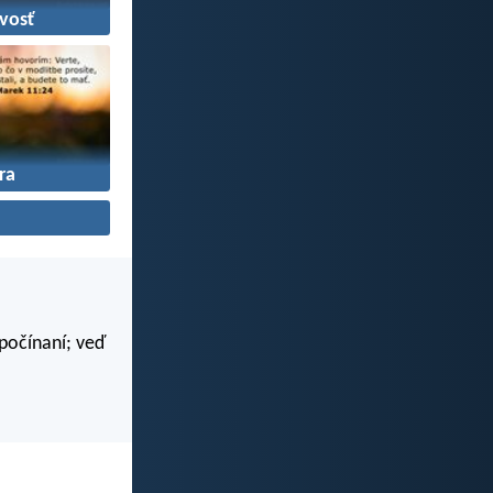
vosť
ra
 počínaní; veď