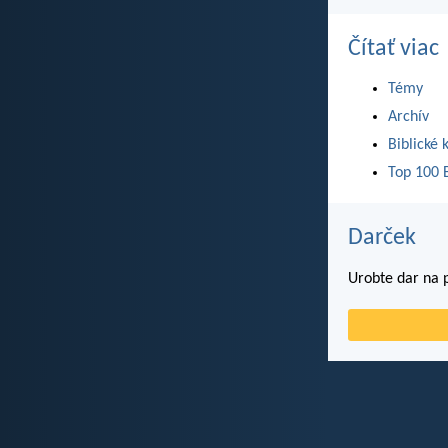
Čítať viac
Témy
Archív
Biblické 
Top 100 B
Darček
Urobte dar na p