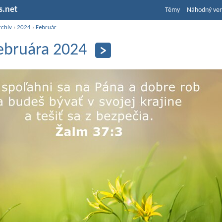
s.net
Témy
Náhodný ver
rchív
›
2024
›
Február
februára 2024