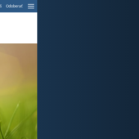
š
Odoberať