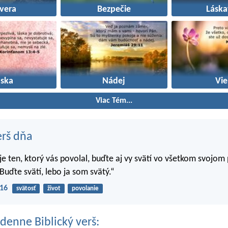
vera
Bezpečie
Láska
áska
Nádej
Vie
Viac Tém...
erš dňa
 je ten, ktorý vás povolal, buďte aj vy svätí vo všetkom svojom
Buďte svätí, lebo ja som svätý.“
-16
svätosť
život
povolanie
denne Biblický verš: