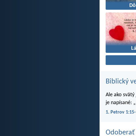
Dô
L
Biblický v
Ale ako svätý
je napísané: „
1. Petrov 1:15
Odoberať 