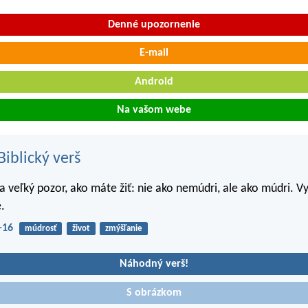
Denné upozornenie
E-mail
Android
Na vašom webe
iblický verš
a veľký pozor, ako máte žiť: nie ako nemúdri, ale ako múdri. Vy
é.
-16
múdrosť
život
zmýšľanie
Náhodný verš!
S obrázkom