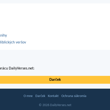
knihy
iblických veršov
rácu DailyVerses.net:
Darček
O mne
Darček
Kontakt
Ochrana súkromia
© 2026 DailyVerses.net