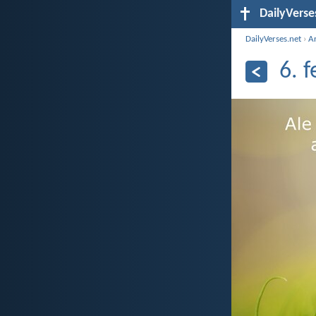
DailyVerse
DailyVerses.net
›
A
6. 