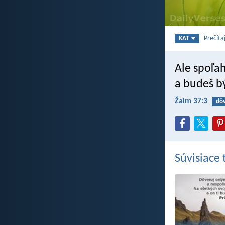
Prečíta
KAT
Ale spoľa
a budeš bý
Žalm 37:3
dô
Súvisiace