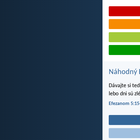
Náhodný B
Dávajte si ted
lebo dni sú zl
Efezanom 5:15