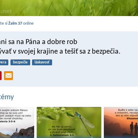
jte si
Žalm 37
online
hni sa na Pána a dobre rob
vať v svojej krajine a tešiť sa z bezpečia.
vera
bezpečie
láskavosť
 témy