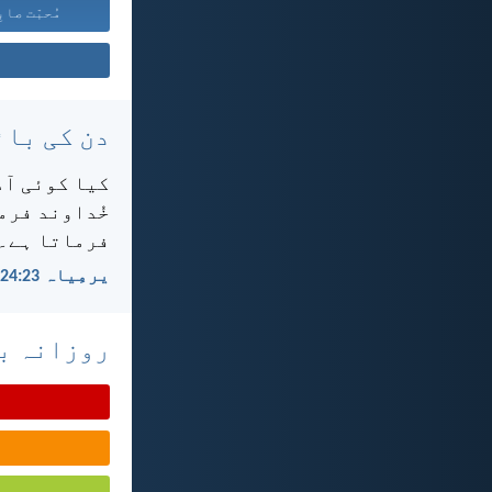
مُحبّت صابِ
دن کی بائ
کیا کوئی آدم
خُداوند فرما
فرماتا ہے۔
یرمِیاہ 23:‏24
روزانہ با