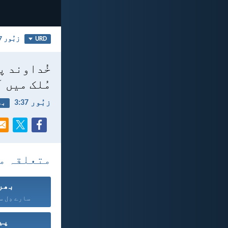
زبُور 37
URD
خُداوند پر
مُلک میں 
زبُور 37:‏3
بھ
متعلقہ م
بھر
سارے دِل سے
پی