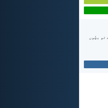
 تو بچُوں