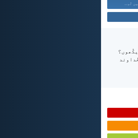
ں تُم...
یکُھوں؟
ُداوند