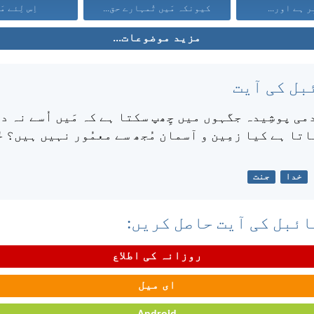
ر ہے اور...
کیونکہ مَیں تُمہارے حق...
اِس لِئے مَی
مزید موضوعات...
بل کی آیت
ی پوشِیدہ جگہوں میں چِھپ سکتا ہے کہ مَیں اُسے نہ د
تا ہے کیا زمِین و آسمان مُجھ سے معمُور نہیں ہیں؟ خ
خدا
جنت
ئبل کی آیت حاصل کریں:
روزانہ کی اطلاع
ای میل