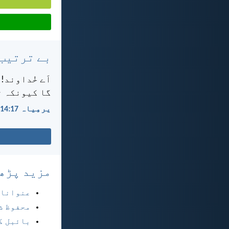
بے ترتیب
اَے خُداوند! 
گا کیونکہ ت
یرمِیاہ 17:‏14
مزید پڑھ
عنوانا
محفوظ ش
بائبل ک