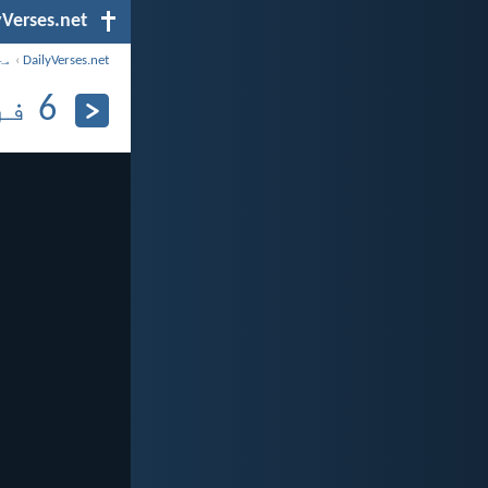
yVerses.net
DailyVerses.net
›
مح
6 فروری، 2024