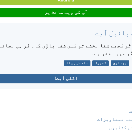
Android
آپ کی ویب سائٹ پر
 بائبل آیت
تُو مُجھے شِفا بخشے تو مَیں شِفا پاؤُں گا۔ تُو ہی بچائے
ُو میرا فخر ہے۔
بیماری
تعریف
مندمل ہونا
اگلی آیت!
ت
دہ دستاویزات
ی کتابیں