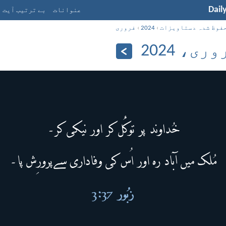
Dail
عنوانات
بے ترتیب آیت
فوظ شدہ دستاویزات
›
2024
›
فروری