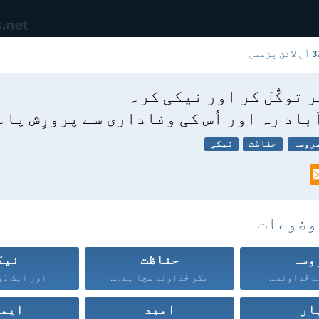
آن لائن پڑھیں
 توکُّل کر اور نیکی کر۔
آباد رہ اور اُس کی وفاداری سے پرورِش پا۔
روسہ
حفاظت
نیکی
وضوعات
وسہ
حفاظت
نیک
 خُداوند...
مگر خُداوند سچّا ہے۔...
اور ایک دُو
ار
امید
ایم