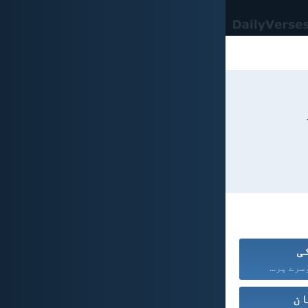
ی
سرے پر...
ان