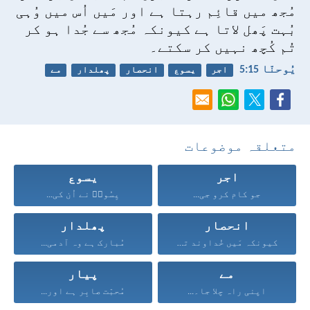
مُجھ میں قائِم رہتا ہے اور مَیں اُس میں وُہی
بُہت پَھل لاتا ہے کیونکہ مُجھ سے جُدا ہو کر
تُم کُچھ نہیں کر سکتے۔
یُوحنّا 15:‏5
اجر
یسوع
انحصار
پھلدار
مے
متعلقہ موضوعات
اجر
یسوع
جو کام کرو جی...
یِسُوعؔ نے اُن کی...
انحصار
پھلدار
کیونکہ مَیں خُداوند تیرا...
مُبارک ہے وہ آدمی...
مے
پیار
اپنی راہ چلا جا۔...
مُحبّت صابِر ہے اور...