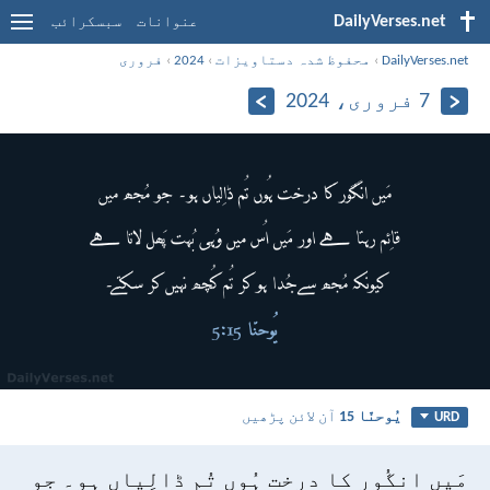
DailyVerses.net
عنوانات
سبسکرائب
DailyVerses.net
›
محفوظ شدہ دستاویزات
›
2024
›
فروری
7 فروری، 2024
یُوحنّا 15
آن لائن پڑھیں
URD
مَیں انگُور کا درخت ہُوں تُم ڈالِیاں ہو۔ جو