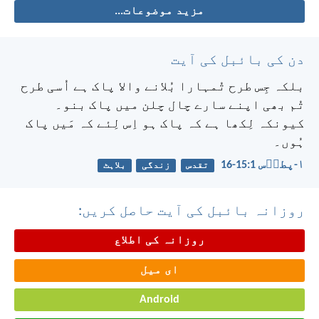
مزید موضوعات...
دن کی بائبل کی آیت
بلکہ جِس طرح تُمہارا بُلانے والا پاک ہے اُسی طرح
تُم بھی اپنے سارے چال چلن میں پاک بنو۔
کیونکہ لِکھا ہے کہ پاک ہو اِس لِئے کہ مَیں پاک
ہُوں۔
۱-پطرؔس 1:‏15-‏16
تقدس
زندگی
بلاہٹ
روزانہ بائبل کی آیت حاصل کریں:
روزانہ کی اطلاع
ای میل
Android