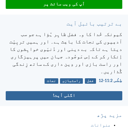
آپ کی ویب سائٹ پر
بے ترتیب بائبل آیت
کیونکہ خُدا کا وہ فضل ظاہِر ہُؤا ہے جو سب
آدمِیوں کی نجات کا باعِث ہے۔ اور ہمیں تربِیّت
دیتا ہے تاکہ بے دینی اور دُنیَوی خواہِشوں کا
اِنکار کر کے اِس مَوجُودہ جہان میں پرہیزگاری
اور راست بازی اور دِین داری کے ساتھ زِندگی
گُذاریں۔
طِطُس 2:‏11-‏12
فضل
راستبازی
نجات
اگلی آیت!
مزید پڑھ
عنوانات