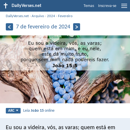
DailyVerses.net
Temas
Inscreva-se
DailyVerses.net
›
Arquivo
›
2024
›
Fevereiro
7 de fevereiro de 2024
Leia
João 15
online
ARC
Eu sou a videira, vós, as varas; quem está em