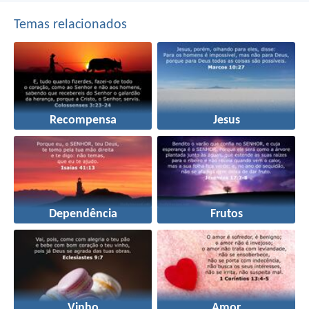
Temas relacionados
Recompensa
Jesus
Dependência
Frutos
Vinho
Amor