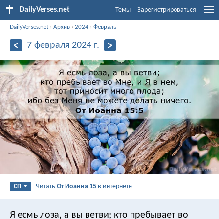
DailyVerses.net
Темы
Зарегистрироваться
DailyVerses.net
›
Архив
›
2024
›
Февраль
7 февраля 2024 г.
Читать
От Иоанна 15
в интернете
СП
Я есмь лоза, а вы ветви; кто пребывает во