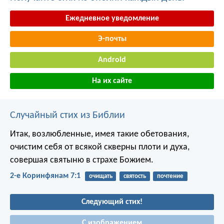
Ежедневное уведомление
Э-почты
Android
На их сайте
Случайный стих из Библии
Итак, возлюбленные, имея такие обетования,
очистим себя от всякой скверны плоти и духа,
совершая святыню в страхе Божием.
2-е Коринфянам 7:1
очищать
святость
почтение
Следующий стих!
С изображением