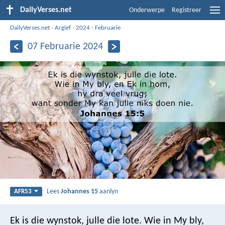
DailyVerses.net
Onderwerpe
Registreer
DailyVerses.net
›
Argief
›
2024
›
Februarie
07 Februarie 2024
Lees
Johannes 15
aanlyn
AFR53
Ek is die wynstok, julle die lote. Wie in My bly,