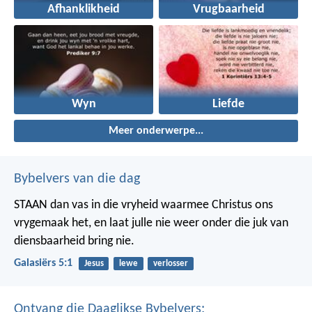
Afhanklikheid
Vrugbaarheid
Wyn
Liefde
Meer onderwerpe...
Bybelvers van die dag
STAAN dan vas in die vryheid waarmee Christus ons
vrygemaak het, en laat julle nie weer onder die juk van
diensbaarheid bring nie.
Galasiërs 5:1
Jesus
lewe
verlosser
Ontvang die Daaglikse Bybelvers: