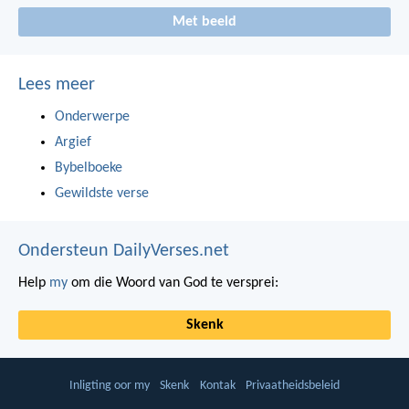
Met beeld
Lees meer
Onderwerpe
Argief
Bybelboeke
Gewildste verse
Ondersteun DailyVerses.net
Help
my
om die Woord van God te versprei:
Skenk
Inligting oor my
Skenk
Kontak
Privaatheidsbeleid