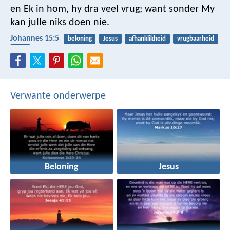
en Ek in hom, hy dra veel vrug; want sonder My
kan julle niks doen nie.
Johannes 15:5
beloning
Jesus
afhanklikheid
vrugbaarheid
wyn
Verwante onderwerpe
Beloning
Jesus