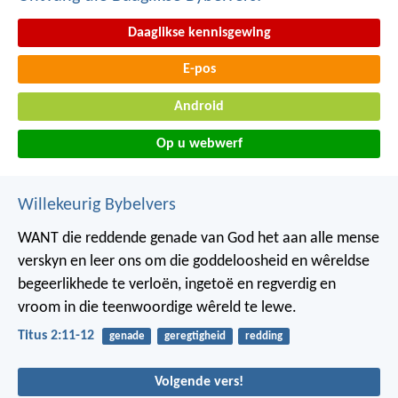
Daaglikse kennisgewing
E-pos
Android
Op u webwerf
Willekeurig Bybelvers
WANT die reddende genade van God het aan alle mense
verskyn en leer ons om die goddeloosheid en wêreldse
begeerlikhede te verloën, ingetoë en regverdig en
vroom in die teenwoordige wêreld te lewe.
Titus 2:11-12
genade
geregtigheid
redding
Volgende vers!