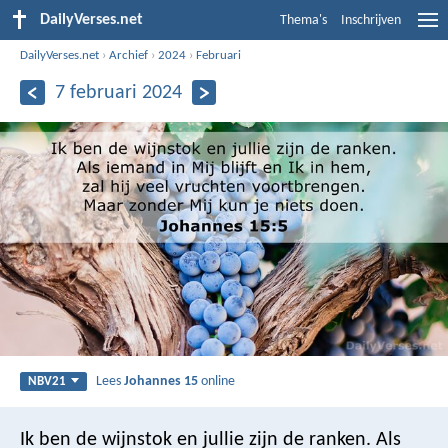
DailyVerses.net
Thema's
Inschrijven
DailyVerses.net
›
Archief
›
2024
›
Februari
7 februari 2024
Lees
Johannes 15
online
NBV21
Ik ben de wijnstok en jullie zijn de ranken. Als