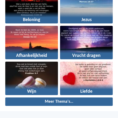
Beloning
Jezus
Afhankelijkheid
Vrucht dragen
Wijn
Liefde
Meer Thema's...